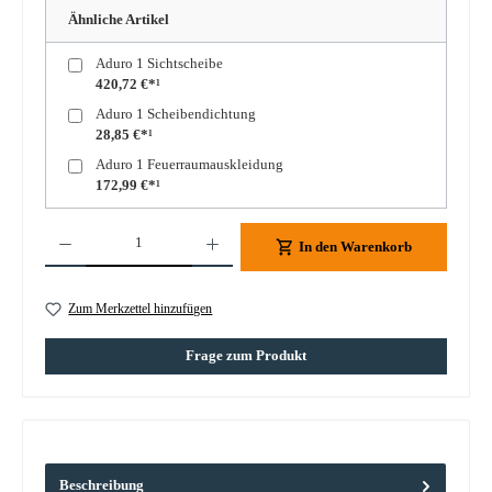
Ähnliche Artikel
Aduro 1 Sichtscheibe
420,72 €*¹
Aduro 1 Scheibendichtung
28,85 €*¹
Aduro 1 Feuerraumauskleidung
172,99 €*¹
Produkt Anzahl: Gib den gewünschten Wert ein oder benutze die Schaltflächen um die A
In den Warenkorb
Zum Merkzettel hinzufügen
Frage zum Produkt
Beschreibung