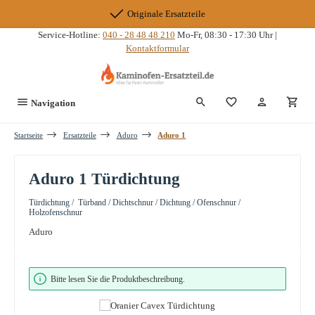
Zum Hauptinhalt springen
Originale Ersatzteile
Service-Hotline:
040 - 28 48 48 210
Mo-Fr, 08:30 - 17:30 Uhr |
Kontaktformular
Du hast 0 Produkte
Navigation
Startseite
Ersatzteile
Aduro
Aduro 1
Aduro 1 Türdichtung
Türdichtung / Türband / Dichtschnur / Dichtung / Ofenschnur /
Holzofenschnur
Aduro
Bildergalerie überspringen
Bitte lesen Sie die Produktbeschreibung.