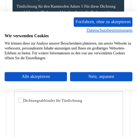
Türdichtung für den Kaminofen Aduro 1 Für diese Dichtung
empfehlen wir Dichtungsabbinder, damit die Enden nicht
ausfrans…
Mehr
Fortfahren, ohne zu akzeptieren
Datenschutzbestimmungen
Eigenschaften
Wir verwenden Cookies
Wir können diese zur Analyse unserer Besucherdaten platzieren, um unsere Webseite zu
Angaben zur Produktsicherheit
verbessern, personalisierte Inhalte anzuzeigen und Ihnen ein großartiges Webseiten-
Erlebnis zu bieten. Für weitere Informationen zu den von uns verwendeten Cookies
öffnen Sie die Einstellungen.
Alle akzeptieren
Nein, anpassen
Produktgalerie überspringen
Zubehör