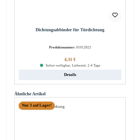
Dichtungsabbinder für Türdichtung
Produktnummer:
01012822
Regulärer Preis:
4,31 €
Sofort verfügbar, Lieferzeit: 2-4 Tage
Details
Produktgalerie überspringen
Ähnliche Artikel
Nur 3 auf Lager!