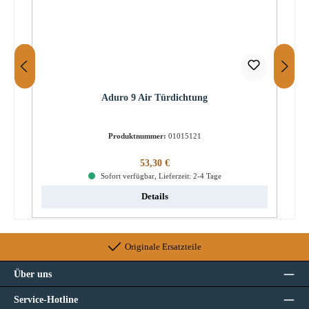
Aduro 9 Air Türdichtung
Produktnummer:
01015121
Regulärer Preis:
53,30 €
Sofort verfügbar, Lieferzeit: 2-4 Tage
Details
Originale Ersatzteile
Über uns
Service-Hotline