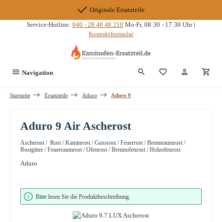
Zum Hauptinhalt springen
Originale Ersatzteile
Service-Hotline:
040 - 28 48 48 210
Mo-Fr, 08:30 - 17:30 Uhr |
Kontaktformular
Du hast 0 Produkte
Navigation
Startseite
Ersatzteile
Aduro
Aduro 9
Aduro 9 Air Ascherost
Ascherost / Rost / Kaminrost / Gussrost / Feuerrost / Brennraumrost /
Rostgitter / Feuerraumrost / Ofenrost / Brennofenrost / Holzofenrost
Aduro
Bildergalerie überspringen
Bitte lesen Sie die Produktbeschreibung.