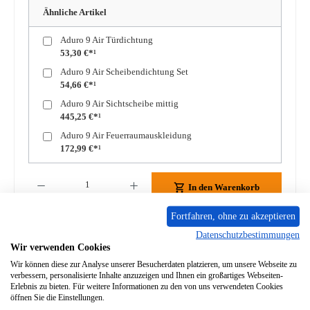
Ähnliche Artikel
Aduro 9 Air Türdichtung
53,30 €*¹
Aduro 9 Air Scheibendichtung Set
54,66 €*¹
Aduro 9 Air Sichtscheibe mittig
445,25 €*¹
Aduro 9 Air Feuerraumauskleidung
172,99 €*¹
Produkt Anzahl: Gib den gewünschten Wert ein oder benutze die Schaltflächen um die A
In den Warenkorb
Fortfahren, ohne zu akzeptieren
Zum Merkzettel hinzufügen
Datenschutzbestimmungen
Wir verwenden Cookies
Frage zum Produkt
Wir können diese zur Analyse unserer Besucherdaten platzieren, um unsere Webseite zu
verbessern, personalisierte Inhalte anzuzeigen und Ihnen ein großartiges Webseiten-
Erlebnis zu bieten. Für weitere Informationen zu den von uns verwendeten Cookies
öffnen Sie die Einstellungen.