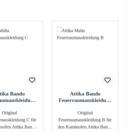
tika Bando
Attika Bando
aumauskleidung
Feuerraumauskleidung
C
B
Original
Original
uskleidung C für
Feuerraumauskleidung B für
nofen Attika Bando
den Kaminofen Attika Bando