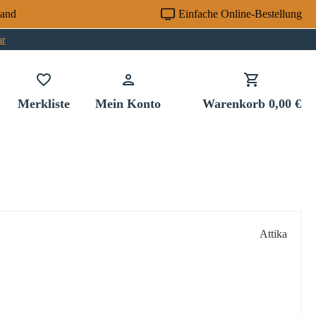
sand
Einfache Online-Bestellung
ar
Du hast 0 Produkte auf dem Merkzettel
Merkliste
Mein Konto
Warenkorb
0,00 €
Attika