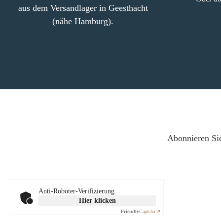
aus dem Versandlager in Geesthacht
380 x 20 mm) Zug
(287/387 x 212 x
(nähe Hamburg).
inkl. Metallsc
Abonnieren Sie
Anti-Roboter-Verifizierung
Hier klicken
Friendly
Captcha ⇗