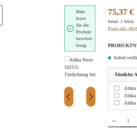
Regulärer Preis
75,37 €
Bitte
lesen
Inhalt:
1 Stück
Sie die
Preise inkl. MwS
Produkt
beschrei
bung.
PRODUKTN
Sofort verfü
Ähnliche A
Attika
Attika
Attika
Produkt Anzahl: 