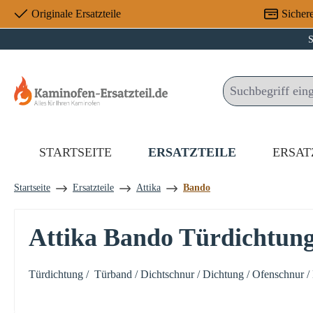
Originale Ersatzteile
Sicher
 Hauptinhalt springen
Zur Suche springen
Zur Hauptnavigation springen
S
STARTSEITE
ERSATZTEILE
ERSAT
Startseite
Ersatzteile
Attika
Bando
Attika Bando Türdichtung
Türdichtung / Türband / Dichtschnur / Dichtung / Ofenschnur /