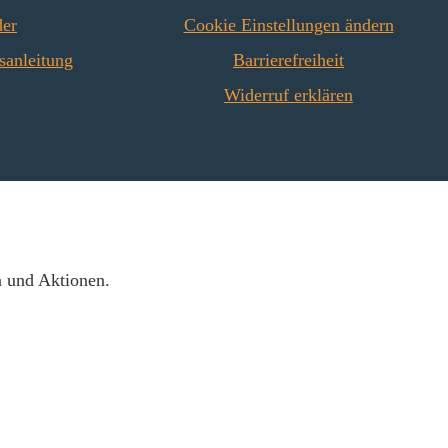
90 x 20 mm),
320 x 20 mm),Rückwandstein
der
Cookie Einstellungen ändern
stein rechts (200 x
rechts (198 x 320 x 20 mm)
sanleitung
Barrierefreiheit
 mm) Zugumlenkung
Zugumlenkung (287/387 x
387 x 190/206 x
212 x 25 mm)
Widerruf erklären
15/25 mm)
n und Aktionen.