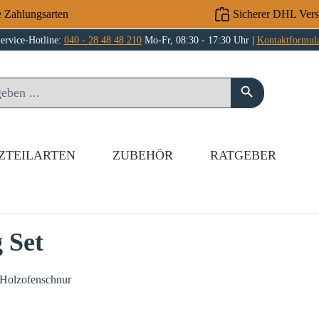
e Zahlungsarten
Sicherer DHL Ver
ervice-Hotline:
040 - 28 48 48 210
Mo-Fr, 08:30 - 17:30 Uhr |
Kontaktformul
ZTEILARTEN
ZUBEHÖR
RATGEBER
 Set
 Holzofenschnur