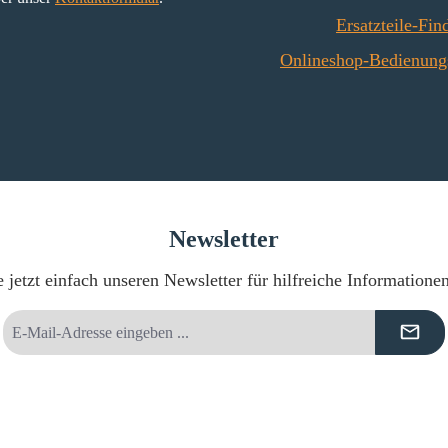
umlenkung
3
Ersatzteile-Fin
 25 mm)
Rückwand
Onlineshop-Bedienung
hiene
390 x 20
(287/
Newsletter
 jetzt einfach unseren Newsletter für hilfreiche Informatione
E-
Mail-
Adresse
*