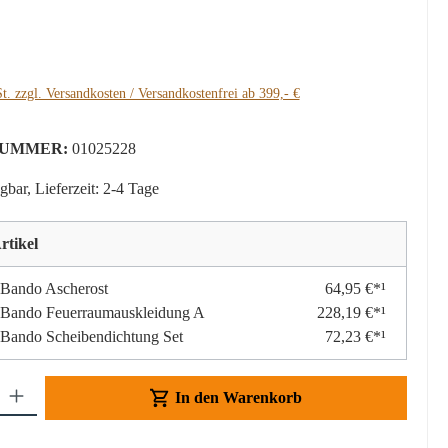
:
t. zzgl. Versandkosten / Versandkostenfrei ab 399,- €
UMMER:
01025228
gbar, Lieferzeit: 2-4 Tage
rtikel
 Bando Ascherost
64,95 €*¹
 Bando Feuerraumauskleidung A
228,19 €*¹
 Bando Scheibendichtung Set
72,23 €*¹
Gib den gewünschten Wert ein oder benutze die Schaltflächen um die Anzahl z
In den Warenkorb