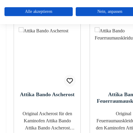
Ähnliche Artikel
Alle akzeptieren
Nein, anpassen
Produktgalerie überspringen
Attika Bando Ascherost
Attika Ba
Feuerraumausk
A
Original Ascherost für den
Original
Kaminofen Attika Bando
Feuerraumauskleidung 
Attika Bando Ascherost
den Kaminofen Att