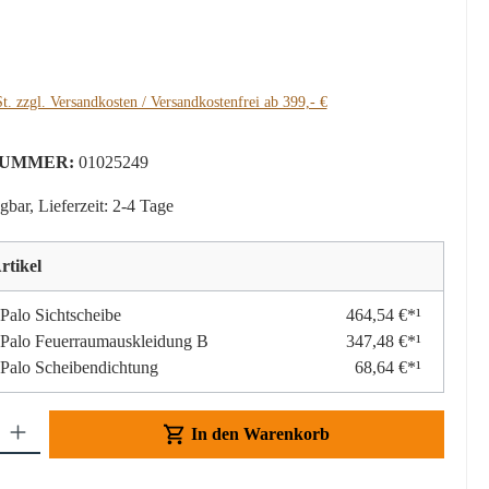
:
t. zzgl. Versandkosten / Versandkostenfrei ab 399,- €
UMMER:
01025249
gbar, Lieferzeit: 2-4 Tage
rtikel
 Palo Sichtscheibe
464,54 €*¹
 Palo Feuerraumauskleidung B
347,48 €*¹
 Palo Scheibendichtung
68,64 €*¹
Gib den gewünschten Wert ein oder benutze die Schaltflächen um die Anzahl z
In den Warenkorb