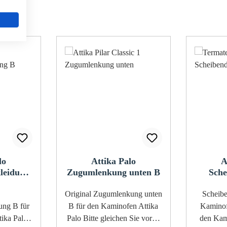
lo
Attika Palo
A
leidung
Zugumlenkung unten B
Sche
Original Zugumlenkung unten
Scheibend
B für
B für den Kaminofen Attika
Kaminofe
ika Palo
Palo Bitte gleichen Sie vorab
den Kam