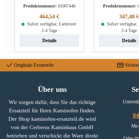
Stahltür Attika Palo
Für dieses Modell
Produktnummer:
01007446
Produktnummer:
Sichtscheibe Eckdaten:
unterschiedli
Regulärer Preis:
Reguläre
464,54 €
347,48 €
Kaminglas, Holzofenglas
Auskleidungen Bitt
Maße (B/L/H) 376 mm x 463
Sofort verfügbar, Lieferzeit:
Sie vorab die Maße
Sofort verfügbar, 
2-4 Tage
2-4 Tage
mm x 4 mm Material Glas
teiliges Set Atti
Form gebogen hitzebeständig
Feuerraumauskl
Details
Details
Eckdaten:
Feuerraumauskle
Brennraumsteine 
Originale Ersatzteile
Sicher
Vermiculite Bod
(300/205 x 240 x
Seitenstein links
Über uns
Se
480/380 x 25 
Seitenstein recht
Wir sorgen dafür, dass Sie das richtige
Unterstü
480/380 x 25
Ersatzteil für Ihren Kaminofen finden.
Rückwandstein 
04
Der Shop kaminofen-ersatzteil.de wird
Dichtung (235 x 
Mo-
von der Cerberus Kaminhaus GmbH
mm) Zugumlenkun
betrieben und verschickt die Ware direkt
(225/298 x 196 x
Oder üb