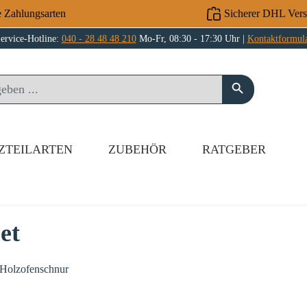
e Zahlungsarten
Sicherer DHL Ver
ervice-Hotline:
040 - 28 48 48 210
Mo-Fr, 08:30 - 17:30 Uhr |
Kontaktformul
ZTEILARTEN
ZUBEHÖR
RATGEBER
et
 Holzofenschnur