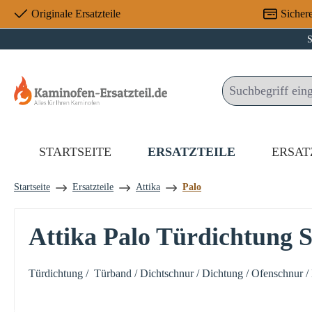
Originale Ersatzteile
Sicher
 Hauptinhalt springen
Zur Suche springen
Zur Hauptnavigation springen
S
STARTSEITE
ERSATZTEILE
ERSAT
Startseite
Ersatzteile
Attika
Palo
Attika Palo Türdichtung S
Türdichtung / Türband / Dichtschnur / Dichtung / Ofenschnur /