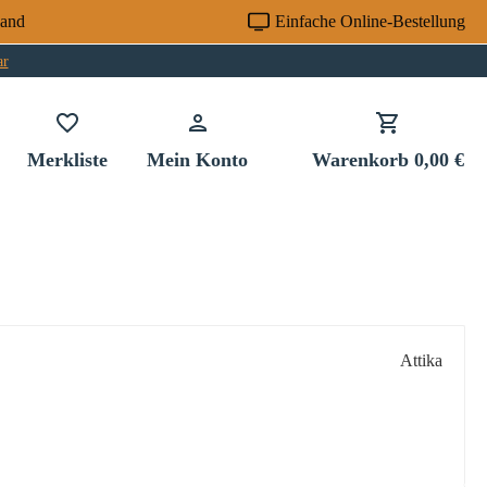
sand
Einfache Online-Bestellung
ar
Du hast 0 Produkte auf dem Merkzettel
Merkliste
Mein Konto
Warenkorb
0,00 €
Attika