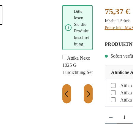
Regulärer Preis
75,37 €
Bitte
lesen
Inhalt:
1 Stück
Sie die
Preise inkl. MwS
Produkt
beschrei
bung.
PRODUKTN
Sofort verfü
Ähnliche A
Attika
Attika
Attika
Produkt Anzahl: 