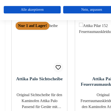
Ähnliche Artikel
Alle akzeptieren
Nein, anpassen
Produktgalerie überspringen
Nur 1 auf Lager!
Attika Palo Sichtscheibe
Attika Pa
Feuerraumausk
B
Original Sichtscheibe für den
Original
Kaminofen Attika Palo
Feuerraumauskleidung 
Passend für Geräte mit
den Kaminofen Att