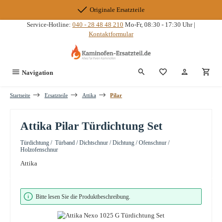
Zum Hauptinhalt springen
Originale Ersatzteile
Service-Hotline:
040 - 28 48 48 210
Mo-Fr, 08:30 - 17:30 Uhr |
Kontaktformular
Du hast 0 Produkte
Navigation
Startseite
Ersatzteile
Attika
Pilar
Attika Pilar Türdichtung Set
Türdichtung / Türband / Dichtschnur / Dichtung / Ofenschnur /
Holzofenschnur
Attika
Bildergalerie überspringen
Bitte lesen Sie die Produktbeschreibung.