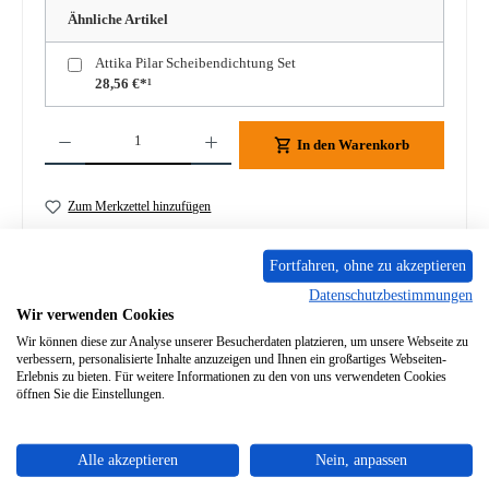
Ähnliche Artikel
Attika Pilar Scheibendichtung Set
28,56 €*¹
Produkt Anzahl: Gib den gewünschten Wert ein oder benutze die Schaltflächen um die A
In den Warenkorb
Zum Merkzettel hinzufügen
Frage zum Produkt
Fortfahren, ohne zu akzeptieren
Datenschutzbestimmungen
Wir verwenden Cookies
Wir können diese zur Analyse unserer Besucherdaten platzieren, um unsere Webseite zu
verbessern, personalisierte Inhalte anzuzeigen und Ihnen ein großartiges Webseiten-
Erlebnis zu bieten. Für weitere Informationen zu den von uns verwendeten Cookies
Beschreibung
öffnen Sie die Einstellungen.
Türdichtung Set für den Kaminofen Attika Pilar 5-teiliges Set
Attika Pilar Türdichtung Eckdaten: Kordeldichtung Länge…
Mehr
Alle akzeptieren
Nein, anpassen