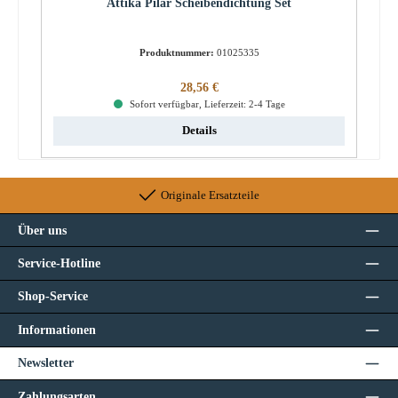
Attika Pilar Scheibendichtung Set
Produktnummer:
01025335
Regulärer Preis:
28,56 €
Sofort verfügbar, Lieferzeit: 2-4 Tage
Details
Originale Ersatzteile
Über uns
Service-Hotline
Shop-Service
Informationen
Newsletter
Zahlungsarten