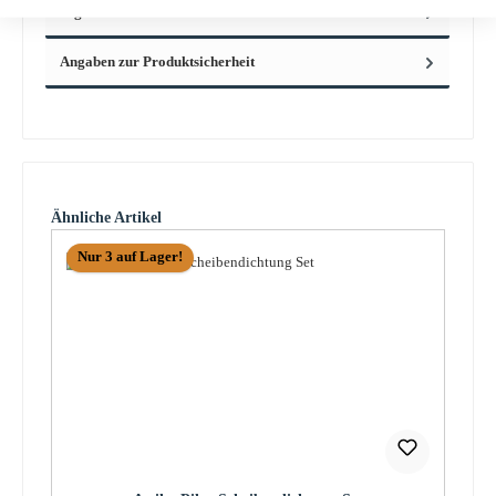
Eigenschaften
Angaben zur Produktsicherheit
Produktgalerie überspringen
Ähnliche Artikel
Nur 3 auf Lager!