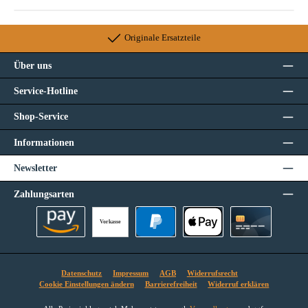
Originale Ersatzteile
Über uns
Service-Hotline
Shop-Service
Informationen
Newsletter
Zahlungsarten
Vorkasse
Amazon Pay
PayPal
Apple Pay
Kreditkarte
Datenschutz
Impressum
AGB
Widerrufsrecht
Cookie Einstellungen ändern
Barrierefreiheit
Widerruf erklären