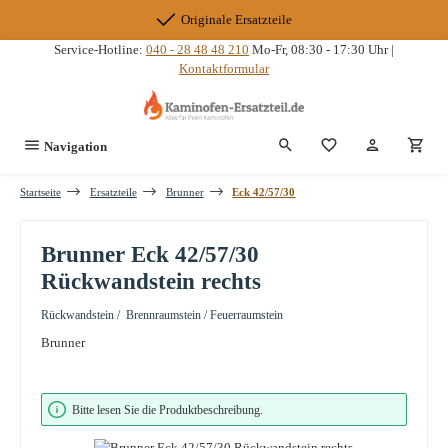
Zum Hauptinhalt springen
Originale Ersatzteile
Service-Hotline:
040 - 28 48 48 210
Mo-Fr, 08:30 - 17:30 Uhr |
Kontaktformular
Du hast 0 Produkte
Navigation
Startseite
Ersatzteile
Brunner
Eck 42/57/30
Brunner Eck 42/57/30
Rückwandstein rechts
Rückwandstein / Brennraumstein / Feuerraumstein
Brunner
Bildergalerie überspringen
Bitte lesen Sie die Produktbeschreibung.