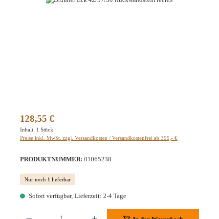
Regulärer Preis:
128,55 €
Inhalt:
1 Stück
Preise inkl. MwSt. zzgl. Versandkosten / Versandkostenfrei ab 399,- €
PRODUKTNUMMER:
01065238
Nur noch 1 lieferbar
Sofort verfügbar, Lieferzeit: 2-4 Tage
Produkt Anzahl: Gib den gewünschten Wert ein oder benutze die Schaltflächen um die A