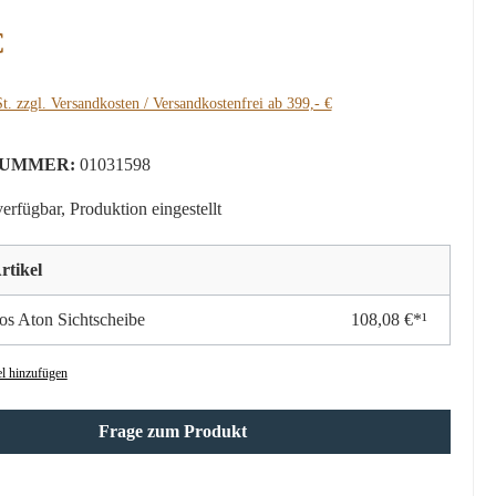
:
€
t. zzgl. Versandkosten / Versandkostenfrei ab 399,- €
UMMER:
01031598
erfügbar, Produktion eingestellt
rtikel
s Aton Sichtscheibe
108,08 €*¹
l hinzufügen
Frage zum Produkt