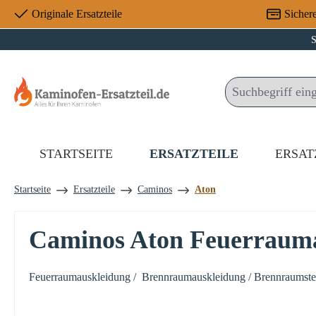
Originale Ersatzteile
Sicher
 Hauptinhalt springen
Zur Suche springen
Zur Hauptnavigation springen
S
STARTSEITE
ERSATZTEILE
ERSAT
Startseite
Ersatzteile
Caminos
Aton
Caminos Aton Feuerraum
Feuerraumauskleidung / Brennraumauskleidung / Brennraumstein