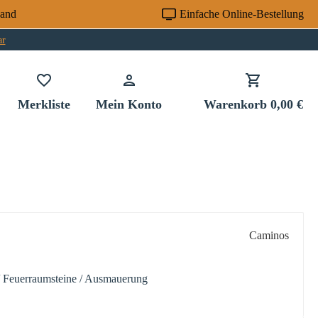
sand
Einfache Online-Bestellung
ar
Du hast 0 Produkte auf dem Merkzettel
Merkliste
Mein Konto
Warenkorb
0,00 €
Caminos
 / Feuerraumsteine / Ausmauerung