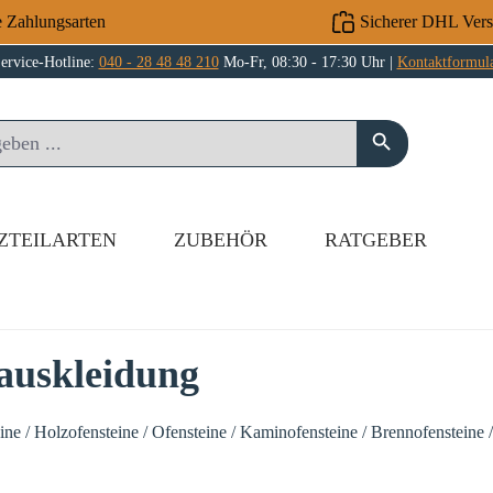
e Zahlungsarten
Sicherer DHL Ver
ervice-Hotline:
040 - 28 48 48 210
Mo-Fr, 08:30 - 17:30 Uhr |
Kontaktformul
ZTEILARTEN
ZUBEHÖR
RATGEBER
auskleidung
e / Holzofensteine / Ofensteine / Kaminofensteine / Brennofensteine