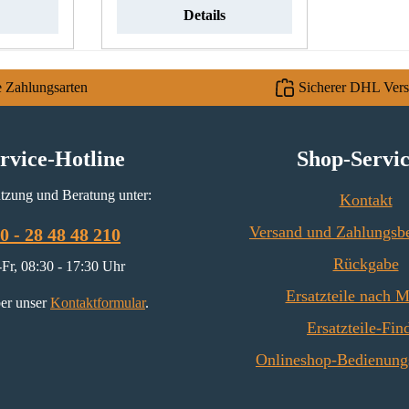
Türdichtung Eckdaten:
Details
Dichtung, Ofenschnur
Kordeldichtung Länge 3,00 m
Durchmesser 12 mm
e Zahlungsarten
Sicherer DHL Ver
rvice-Hotline
Shop-Servi
tzung und Beratung unter:
Kontakt
Versand und Zahlungsb
0 - 28 48 48 210
Rückgabe
Fr, 08:30 - 17:30 Uhr
Ersatzteile nach 
er unser
Kontaktformular
.
Ersatzteile-Fin
Onlineshop-Bedienung