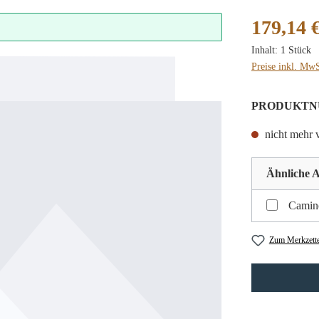
Regulärer Preis
179,14 
Inhalt:
1 Stück
Preise inkl. MwS
PRODUKTN
nicht mehr v
Ähnliche A
Camino
Zum Merkzette