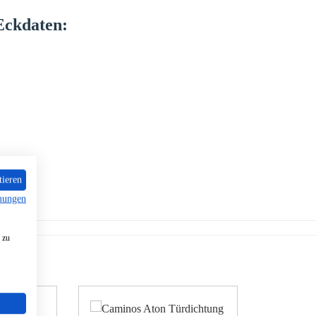
Eckdaten:
tieren
mungen
 zu