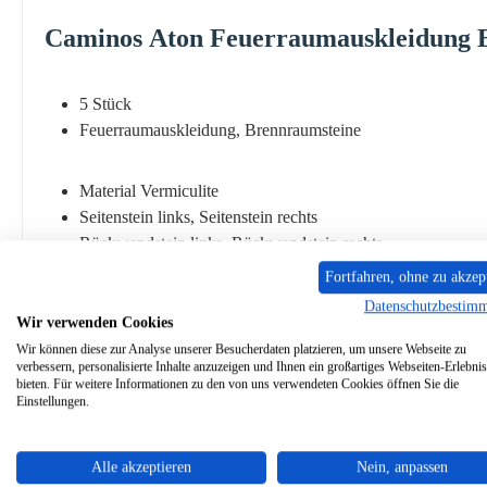
Caminos
Aton
Feuerraumauskleidung
5 Stück
Feuerraumauskleidung, Brennraumsteine
Material Vermiculite
Seitenstein links, Seitenstein rechts
Rückwandstein links, Rückwandstein rechts
Zugumlenkung
Fortfahren, ohne zu akzep
Datenschutzbestim
Wir verwenden Cookies
Wir können diese zur Analyse unserer Besucherdaten platzieren, um unsere Webseite zu
verbessern, personalisierte Inhalte anzuzeigen und Ihnen ein großartiges Webseiten-Erlebnis
bieten. Für weitere Informationen zu den von uns verwendeten Cookies öffnen Sie die
Ähnliche Artikel
Einstellungen.
Produktgalerie überspringen
Alle akzeptieren
Nein, anpassen