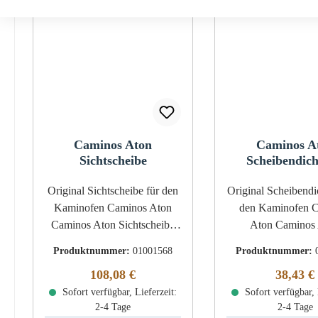
Caminos Aton
Caminos A
Sichtscheibe
Scheibendic
Original Sichtscheibe für den
Original Scheibendich
Kaminofen Caminos Aton
den Kaminofen 
Caminos Aton Sichtscheibe
Aton Caminos Aton
Eckdaten: Holzofenglas,
Scheibendichtung Eckdaten:
Produktnummer:
01001568
Produktnummer:
Schauglas Maße (B/L/H) 410
Glasdichtung, G
Regulärer Preis:
Reguläre
108,08 €
38,43 €
mm x 325 mm x 4 mm Form
Flachdichtung Maße
Sofort verfügbar, Lieferzeit:
flach hitzebeständig 4
mm x 2 mm Länge
Sofort verfügbar, 
2-4 Tage
2-4 Tage
abgerundete Ecken
selbstklebe