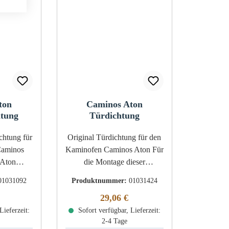
ton
Caminos Aton
htung
Türdichtung
tung für
Original Türdichtung für den
Caminos
Kaminofen Caminos Aton Für
die Montage dieser
Dichtschnur wird ein Kleber
01031092
Produktnummer:
01031424
lasband
benötigt. Wir empfehlen
r Preis:
Regulärer Preis:
29,06 €
 (B/H) 20
Dichtungsabbinder, um ein
 2,00 m
Lieferzeit:
Ausfransen der Enden zu
Sofort verfügbar, Lieferzeit:
2-4 Tage
nd
verhindern. Caminos Aton