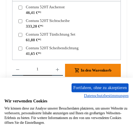
Contura 520T Ascherost
46,41 €*¹
Contura 520T Sichtscheibe
333,20 €*¹
Contura 520T Türdichtung Set
61,88 €*¹
Contura 520T Scheibendichtung
41,65 €*¹
Produkt Anzahl: Gib den gewünschten Wert ein oder benutze die Schaltflächen um die A
In den Warenkorb
Zum Merkzettel hinzufügen
Fortfahren, ohne zu akzeptieren
Datenschutzbestimmungen
Frage zum Produkt
Wir verwenden Cookies
Wir können diese zur Analyse unserer Besucherdaten platzieren, um unsere Webseite zu
verbessern, personalisierte Inhalte anzuzeigen und Ihnen ein großartiges Webseiten-
Erlebnis zu bieten. Für weitere Informationen zu den von uns verwendeten Cookies
öffnen Sie die Einstellungen.