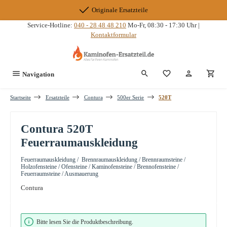
Zum Hauptinhalt springen
Originale Ersatzteile
Service-Hotline:
040 - 28 48 48 210
Mo-Fr, 08:30 - 17:30 Uhr |
Kontaktformular
Du hast 0 Produkte
Navigation
Startseite
Ersatzteile
Contura
500er Serie
520T
Contura 520T
Feuerraumauskleidung
Feuerraumauskleidung / Brennraumauskleidung / Brennraumsteine /
Holzofensteine / Ofensteine / Kaminofensteine / Brennofensteine /
Feuerraumsteine / Ausmauerung
Contura
Bildergalerie überspringen
Bitte lesen Sie die Produktbeschreibung.