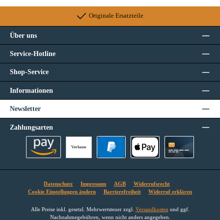
Originale Ersatzteile
Über uns
Service-Hotline
Shop-Service
Informationen
Newsletter
Zahlungsarten
Vorkasse
Amazon Pay
PayPal
Apple Pay
Kreditkarte
Datenschutz
Impressum
AGB
Widerrufsrecht
Cookie Einstellungen ändern
Barrierefreiheit
Widerruf erklären
Alle Preise inkl. gesetzl. Mehrwertsteuer zzgl.
Versandkosten
und ggf.
Nachnahmegebühren, wenn nicht anders angegeben.