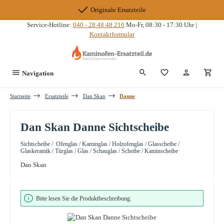
Zum Hauptinhalt springen
Originale Ersatzteile
Service-Hotline:
040 - 28 48 48 210
Mo-Fr, 08:30 - 17:30 Uhr |
Kontaktformular
Du hast 0 Produkte
Navigation
Startseite
Ersatzteile
Dan Skan
Danne
Dan Skan Danne Sichtscheibe
Sichtscheibe / Ofenglas / Kaminglas / Holzofenglas / Glasscheibe /
Glaskeramik / Türglas / Glas / Schauglas / Scheibe / Kaminscheibe
Dan Skan
Bildergalerie überspringen
Bitte lesen Sie die Produktbeschreibung.