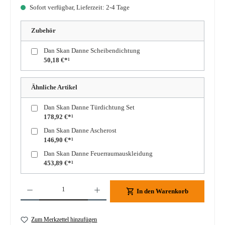
Sofort verfügbar, Lieferzeit: 2-4 Tage
Zubehör
Dan Skan Danne Scheibendichtung
50,18 €*¹
Ähnliche Artikel
Dan Skan Danne Türdichtung Set
178,92 €*¹
Dan Skan Danne Ascherost
146,90 €*¹
Dan Skan Danne Feuerraumauskleidung
453,89 €*¹
Produkt Anzahl: Gib den gewünschten Wert ein oder benutze die Schaltflächen um die A
In den Warenkorb
Zum Merkzettel hinzufügen