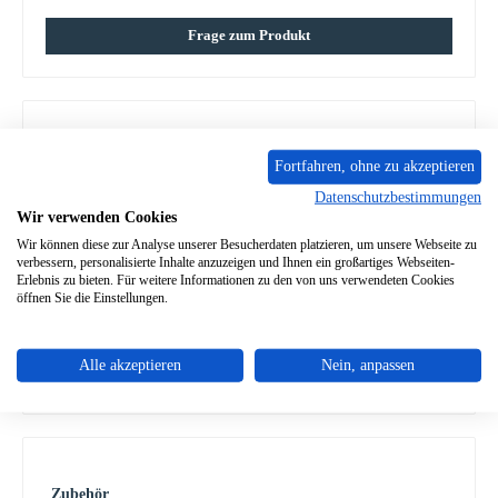
Frage zum Produkt
Fortfahren, ohne zu akzeptieren
Beschreibung
Datenschutzbestimmungen
Original Sichtscheibe für den Kaminofen Dan Skan Danne Dan
Wir verwenden Cookies
Skan Danne Sichtscheibe Eckdaten: Scheibe, Kaminscheibe
Maße…
Mehr
Wir können diese zur Analyse unserer Besucherdaten platzieren, um unsere Webseite zu
verbessern, personalisierte Inhalte anzuzeigen und Ihnen ein großartiges Webseiten-
Erlebnis zu bieten. Für weitere Informationen zu den von uns verwendeten Cookies
Eigenschaften
öffnen Sie die Einstellungen.
Angaben zur Produktsicherheit
Alle akzeptieren
Nein, anpassen
Produktgalerie überspringen
Zubehör