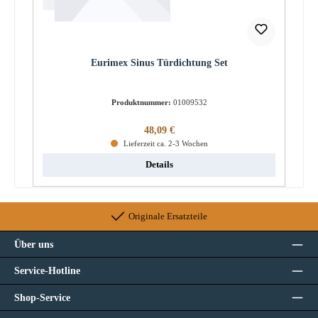
Eurimex Sinus Türdichtung Set
Produktnummer:
01009532
Regulärer Preis:
48,09 €
Lieferzeit ca. 2-3 Wochen
Details
Originale Ersatzteile
Über uns
Service-Hotline
Shop-Service