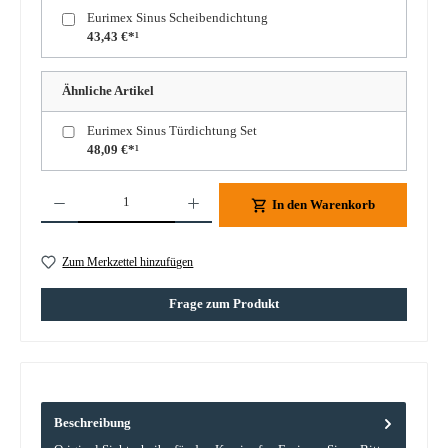
Eurimex Sinus Scheibendichtung
43,43 €*¹
Ähnliche Artikel
Eurimex Sinus Türdichtung Set
48,09 €*¹
Produkt Anzahl: Gib den gewünschten Wert ein oder benutze die Schaltflächen um die A
In den Warenkorb
Zum Merkzettel hinzufügen
Frage zum Produkt
Beschreibung