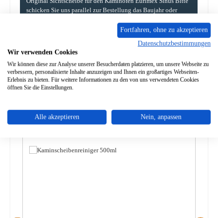
Original Sichtscheibe für den Kaminofen Eurimex Sinus Bitte
schicken Sie uns parallel zur Bestellung das Baujahr oder
die…
Mehr
Fortfahren, ohne zu akzeptieren
Eigenschaften
Datenschutzbestimmungen
Wir verwenden Cookies
Angaben zur Produktsicherheit
Wir können diese zur Analyse unserer Besucherdaten platzieren, um unsere Webseite zu
verbessern, personalisierte Inhalte anzuzeigen und Ihnen ein großartiges Webseiten-
Erlebnis zu bieten. Für weitere Informationen zu den von uns verwendeten Cookies
öffnen Sie die Einstellungen.
Alle akzeptieren
Nein, anpassen
Produktgalerie überspringen
Zubehör