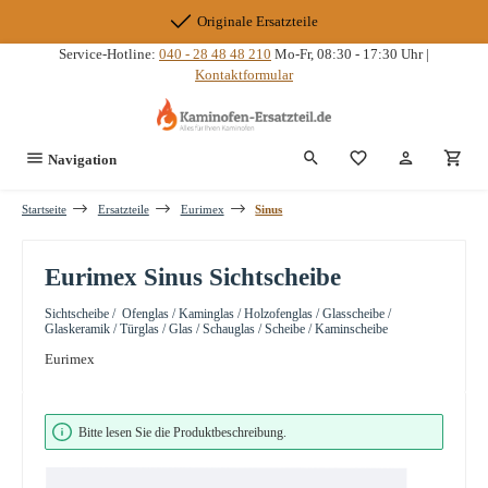
Zum Hauptinhalt springen
Originale Ersatzteile
Service-Hotline:
040 - 28 48 48 210
Mo-Fr, 08:30 - 17:30 Uhr |
Kontaktformular
Du hast 0 Produkte
Navigation
Startseite
Ersatzteile
Eurimex
Sinus
Eurimex Sinus Sichtscheibe
Sichtscheibe / Ofenglas / Kaminglas / Holzofenglas / Glasscheibe /
Glaskeramik / Türglas / Glas / Schauglas / Scheibe / Kaminscheibe
Eurimex
Bildergalerie überspringen
Bitte lesen Sie die Produktbeschreibung.