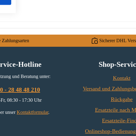
e Zahlungsarten
Sicherer DHL Ver
rvice-Hotline
Shop-Servi
tzung und Beratung unter:
Kontakt
Versand und Zahlungsb
0 - 28 48 48 210
Rückgabe
Fr, 08:30 - 17:30 Uhr
Ersatzteile nach 
er unser
Kontaktformular
.
Ersatzteile-Fin
Onlineshop-Bedienung