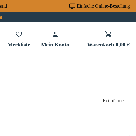
sand
Einfache Online-Bestellung
ar
Du hast 0 Produkte auf dem Merkzettel
Merkliste
Mein Konto
Warenkorb
0,00 €
Extraflame