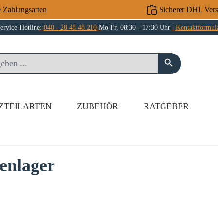
e Zahlungsarten
Sicherer DHL Ver
ervice-Hotline:
040 - 28 48 48 210
Mo-Fr, 08:30 - 17:30 Uhr |
Kontaktformul
ZTEILARTEN
ZUBEHÖR
RATGEBER
enlager