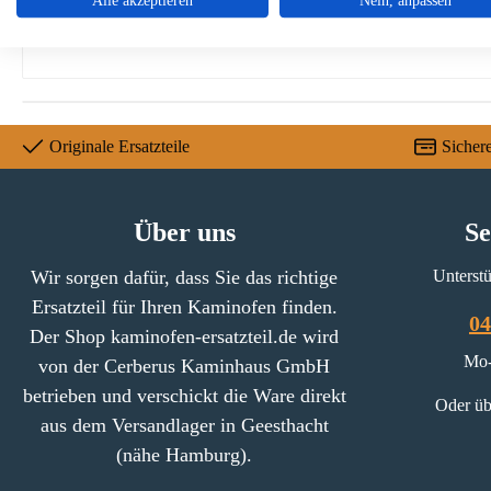
Alle akzeptieren
Nein, anpassen
Position 2 in der Explosionszeichnung
Originale Ersatzteile
Sicher
Über uns
Se
Wir sorgen dafür, dass Sie das richtige
Unterstü
Ersatzteil für Ihren Kaminofen finden.
04
Der Shop kaminofen-ersatzteil.de wird
Mo-
von der Cerberus Kaminhaus GmbH
betrieben und verschickt die Ware direkt
Oder üb
aus dem Versandlager in Geesthacht
(nähe Hamburg).