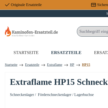
Originale Ersatzteile
Sicher
 Hauptinhalt springen
Zur Suche springen
Zur Hauptnavigation springen
S
STARTSEITE
ERSATZTEILE
ERSAT
Startseite
Ersatzteile
Extraflame
HP
HP15
Extraflame HP15 Schneck
Schneckenlager / Förderschneckenlager / Lagerbuchse