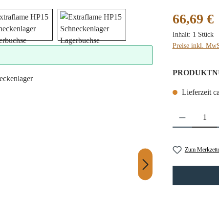
Regulärer Preis
66,69 €
Inhalt:
1 Stück
Preise inkl. MwS
PRODUKTN
Lieferzeit c
Produkt Anzahl: 
Zum Merkzette