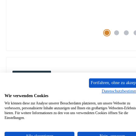
Beschreibung
Eigenschaften
Angaben zur Produkt
Fortfahren, ohne zu akzep
Datenschutzbestim
Original
Schneckenlager
für den 
Wir verwenden Cookies
Wir können diese zur Analyse unserer Besucherdaten platzieren, um unsere Webseite zu
verbessern, personalisierte Inhalte anzuzeigen und Ihnen ein großartiges Webseiten-Erlebnis
Extraflame
HP15
Schneckenlager
Eckd
bieten. Für weitere Informationen zu den von uns verwendeten Cookies öffnen Sie die
Einstellungen.
Förderschneckenlager, Lagerbuchse