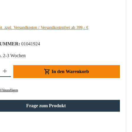
:
t. zzgl. Versandkosten / Versandkostenfrei ab 399,- €
UMMER:
01041924
a. 2-3 Wochen
Gib den gewünschten Wert ein oder benutze die Schaltflächen um die Anzahl z
In den Warenkorb
l hinzufügen
Frage zum Produkt