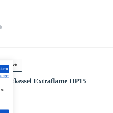
sicherheit
tieren
mungen
Pelletkessel
Extraflame
HP15
 zu
aten: