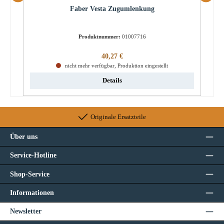
Faber Vesta Zugumlenkung
Produktnummer:
01007716
Regulärer Preis:
40,27 €
nicht mehr verfügbar, Produktion eingestellt
Details
Originale Ersatzteile
Über uns
Service-Hotline
Shop-Service
Informationen
Newsletter