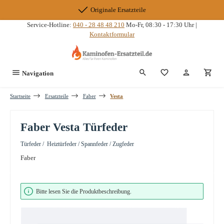
Zum Hauptinhalt springen
Originale Ersatzteile
Service-Hotline:
040 - 28 48 48 210
Mo-Fr, 08:30 - 17:30 Uhr |
Kontaktformular
Du hast 0 Produkte
Navigation
Startseite
Ersatzteile
Faber
Vesta
Faber Vesta Türfeder
Türfeder / Heiztürfeder / Spannfeder / Zugfeder
Faber
Bildergalerie überspringen
Bitte lesen Sie die Produktbeschreibung.