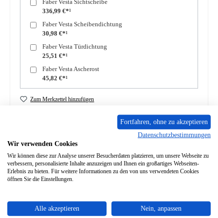
Faber Vesta Sichtscheibe
336,99 €*¹
Faber Vesta Scheibendichtung
30,98 €*¹
Faber Vesta Türdichtung
25,51 €*¹
Faber Vesta Ascherost
45,82 €*¹
Zum Merkzettel hinzufügen
Frage zum Produkt
Fortfahren, ohne zu akzeptieren
Datenschutzbestimmungen
Wir verwenden Cookies
Wir können diese zur Analyse unserer Besucherdaten platzieren, um unsere Webseite zu
verbessern, personalisierte Inhalte anzuzeigen und Ihnen ein großartiges Webseiten-
Erlebnis zu bieten. Für weitere Informationen zu den von uns verwendeten Cookies
Beschreibung
öffnen Sie die Einstellungen.
Original Türfeder für den Kaminofen Faber Vesta Der Hersteller
hat die Produktion dieses Artikels eingestellt. Sofern wir…
Alle akzeptieren
Nein, anpassen
Mehr