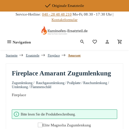
Zum Hauptinhalt springen
Originale Ersatzteile
Service-Hotline:
040 - 28 48 48 210
Mo-Fr, 08:30 - 17:30 Uhr |
Kontaktformular
Du hast 0 Produkte
Navigation
Startseite
Ersatzteile
Fireplace
Amarant
Fireplace Amarant Zugumlenkung
Zugumlenkung / Rauchgasumlenkung / Prallplatte / Rauchumlenkung /
Umlenkung / Flammenschild
Fireplace
Bildergalerie überspringen
Bitte lesen Sie die Produktbeschreibung.