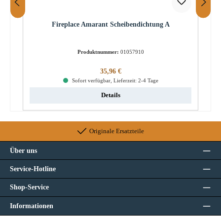
Fireplace Amarant Scheibendichtung A
Produktnummer:
01057910
Regulärer Preis:
35,96 €
Sofort verfügbar, Lieferzeit: 2-4 Tage
Details
Originale Ersatzteile
Über uns
Service-Hotline
Shop-Service
Informationen