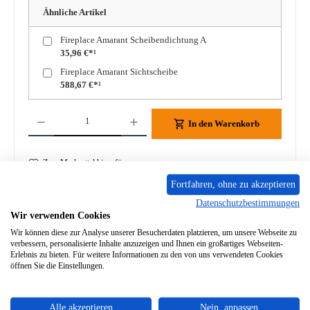
Ähnliche Artikel
Fireplace Amarant Scheibendichtung A
35,96 €*¹
Fireplace Amarant Sichtscheibe
588,67 €*¹
Produkt Anzahl: Gib den gewünschten Wert ein oder benutze die Schaltflächen um die A
In den Warenkorb
Zum Merkzettel hinzufügen
Fortfahren, ohne zu akzeptieren
Frage zum Produkt
Datenschutzbestimmungen
Wir verwenden Cookies
Wir können diese zur Analyse unserer Besucherdaten platzieren, um unsere Webseite zu
verbessern, personalisierte Inhalte anzuzeigen und Ihnen ein großartiges Webseiten-
Erlebnis zu bieten. Für weitere Informationen zu den von uns verwendeten Cookies
öffnen Sie die Einstellungen.
Beschreibung
Original Zugumlenkung für den Kaminofen Fireplace Amarant
K6240 Fireplace Amarant K6240 Zugumlenkung Eckdaten:
Alle akzeptieren
Nein, anpassen