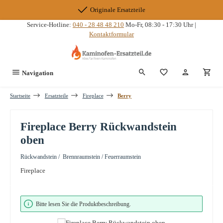
Zum Hauptinhalt springen
Originale Ersatzteile
Service-Hotline:
040 - 28 48 48 210
Mo-Fr, 08:30 - 17:30 Uhr |
Kontaktformular
Du hast 0 Produkte
Navigation
Startseite
Ersatzteile
Fireplace
Berry
Fireplace Berry Rückwandstein
oben
Rückwandstein / Brennraumstein / Feuerraumstein
Fireplace
Bildergalerie überspringen
Bitte lesen Sie die Produktbeschreibung.