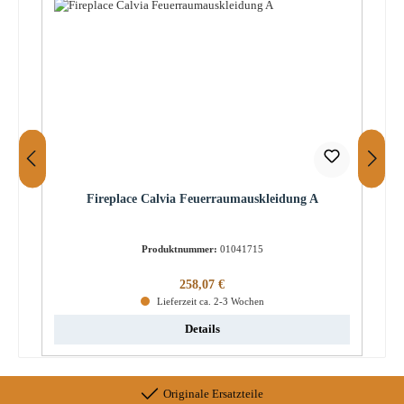
Fireplace Calvia Feuerraumauskleidung A
Produktnummer:
01041715
Regulärer Preis:
258,07 €
Lieferzeit ca. 2-3 Wochen
Details
Originale Ersatzteile