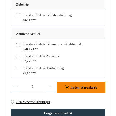
Zubehör
Fireplace Calvia Scheibendichtung
35,96 €*¹
Ähnliche Artikel
Fireplace Calvia Feuerraumauskleidung A
258,07 €*¹
Fireplace Calvia Ascherost
97,22 €*¹
Fireplace Calvia Türdichtung
71,65 €*¹
Produkt Anzahl: Gib den gewünschten Wert ein oder benutze die Schaltflächen um die A
In den Warenkorb
Zum Merkzettel hinzufügen
Frage zum Produkt