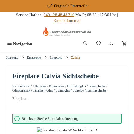
Zum Hauptinhalt springen
Originale Ersatzteile
Service-Hotline:
040 - 28 48 48 210
Mo-Fr, 08:30 - 17:30 Uhr |
Kontaktformular
Du hast 0 Produkte
Navigation
Startseite
Ersatzteile
Fireplace
Calvia
Fireplace Calvia Sichtscheibe
Sichtscheibe / Ofenglas / Kaminglas / Holzofenglas / Glasscheibe /
Glaskeramik / Türglas / Glas / Schauglas / Scheibe / Kaminscheibe
Fireplace
Bildergalerie überspringen
Bitte lesen Sie die Produktbeschreibung.