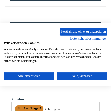
Beschreibung
Fortfahren, ohne zu akzeptieren
Original Sichtscheibe für den Kaminofen Fireplace Calvia
Fireplace Calvia Sichtscheibe Eckdaten: Glas, Scheibe Maße
Datenschutzbestimmungen
(B/…
Mehr
Wir verwenden Cookies
Wir können diese zur Analyse unserer Besucherdaten platzieren, um unsere Webseite zu
verbessern, personalisierte Inhalte anzuzeigen und Ihnen ein großartiges Webseiten-
Eigenschaften
Erlebnis zu bieten. Für weitere Informationen zu den von uns verwendeten Cookies
öffnen Sie die Einstellungen.
Angaben zur Produktsicherheit
Alle akzeptieren
Nein, anpassen
Produktgalerie überspringen
Zubehör
Nur 4 auf Lager!