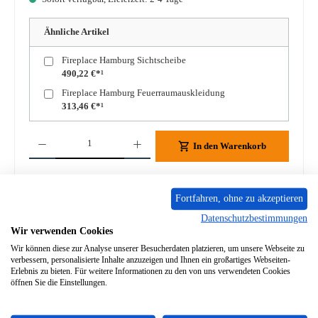
Ähnliche Artikel
Fireplace Hamburg Sichtscheibe
490,22 €*¹
Fireplace Hamburg Feuerraumauskleidung
313,46 €*¹
Produkt Anzahl: Gib den gewünschten Wert ein oder benutze die Schaltflächen um die A
In den Warenkorb
Zum Merkzettel hinzufügen
Fortfahren, ohne zu akzeptieren
Frage zum Produkt
Datenschutzbestimmungen
Wir verwenden Cookies
Wir können diese zur Analyse unserer Besucherdaten platzieren, um unsere Webseite zu
verbessern, personalisierte Inhalte anzuzeigen und Ihnen ein großartiges Webseiten-
Erlebnis zu bieten. Für weitere Informationen zu den von uns verwendeten Cookies
öffnen Sie die Einstellungen.
Beschreibung