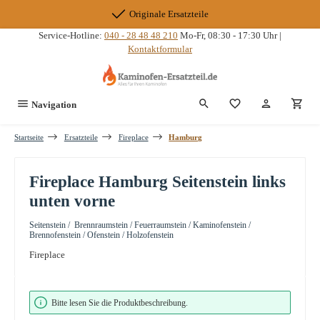
Zum Hauptinhalt springen
Originale Ersatzteile
Service-Hotline:
040 - 28 48 48 210
Mo-Fr, 08:30 - 17:30 Uhr |
Kontaktformular
Du hast 0 Produkte
Navigation
Startseite
Ersatzteile
Fireplace
Hamburg
Fireplace Hamburg Seitenstein links
unten vorne
Seitenstein / Brennraumstein / Feuerraumstein / Kaminofenstein /
Brennofenstein / Ofenstein / Holzofenstein
Fireplace
Bildergalerie überspringen
Bitte lesen Sie die Produktbeschreibung.