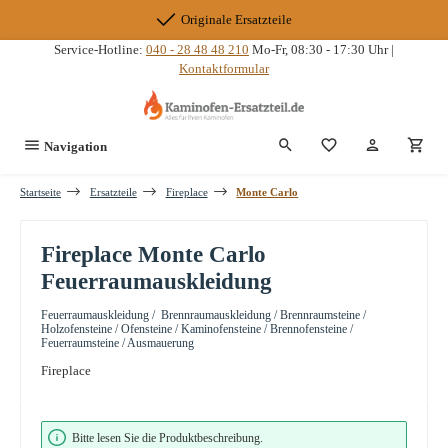
Zum Hauptinhalt springen
Originale Ersatzteile
Service-Hotline:
040 - 28 48 48 210
Mo-Fr, 08:30 - 17:30 Uhr |
Kontaktformular
Du hast 0 Produkte
Navigation
Startseite
Ersatzteile
Fireplace
Monte Carlo
Fireplace Monte Carlo
Feuerraumauskleidung
Feuerraumauskleidung / Brennraumauskleidung / Brennraumsteine /
Holzofensteine / Ofensteine / Kaminofensteine / Brennofensteine /
Feuerraumsteine / Ausmauerung
Fireplace
Bildergalerie überspringen
Bitte lesen Sie die Produktbeschreibung.