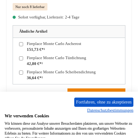
Nur noch 8 lieferbar
Sofort verfügbar, Lieferzeit: 2-4 Tage
Ähnliche Artikel
Fireplace Monte Carlo Ascherost
151,73 €*¹
Fireplace Monte Carlo Türdichtung
42,80 €*¹
Fireplace Monte Carlo Scheibendichtung
36,64 €*¹
Produkt Anzahl: Gib den gewünschten Wert ein oder benutze die Schaltflächen um die A
In den Warenkorb
Fortfahren, ohne zu akzeptieren
Datenschutzbestimmungen
Zum Merkzettel hinzufügen
Wir verwenden Cookies
Wir können diese zur Analyse unserer Besucherdaten platzieren, um unsere Webseite zu
Frage zum Produkt
verbessern, personalisierte Inhalte anzuzeigen und Ihnen ein großartiges Webseiten-
Erlebnis zu bieten. Für weitere Informationen zu den von uns verwendeten Cookies