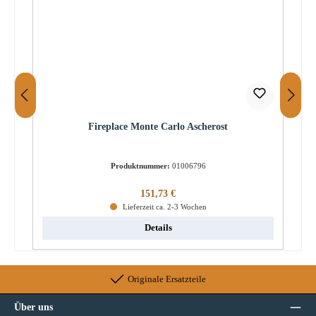
Fireplace Monte Carlo Ascherost
Produktnummer:
01006796
Regulärer Preis:
151,73 €
Lieferzeit ca. 2-3 Wochen
Details
Originale Ersatzteile
Über uns