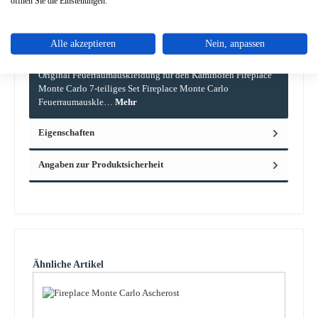
öffnen Sie die Einstellungen.
Alle akzeptieren
Nein, anpassen
Beschreibung
Original Feuerraumauskleidung für den Kaminofen Fireplace
Monte Carlo 7-teiliges Set Fireplace Monte Carlo
Feuerraumauskle…
Mehr
Eigenschaften
Angaben zur Produktsicherheit
Produktgalerie überspringen
Ähnliche Artikel