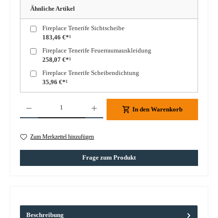
Ähnliche Artikel
Fireplace Tenerife Sichtscheibe
183,46 €*¹
Fireplace Tenerife Feuerraumauskleidung
258,07 €*¹
Fireplace Tenerife Scheibendichtung
35,96 €*¹
Produkt Anzahl: Gib den gewünschten Wert ein oder benutze die Schaltflächen um die A
In den Warenkorb
Zum Merkzettel hinzufügen
Frage zum Produkt
Beschreibung