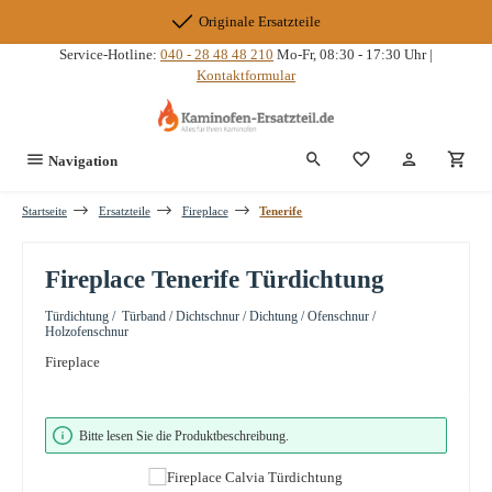
Zum Hauptinhalt springen
Originale Ersatzteile
Service-Hotline:
040 - 28 48 48 210
Mo-Fr, 08:30 - 17:30 Uhr |
Kontaktformular
Du hast 0 Produkte
Navigation
Startseite
Ersatzteile
Fireplace
Tenerife
Fireplace Tenerife Türdichtung
Türdichtung / Türband / Dichtschnur / Dichtung / Ofenschnur /
Holzofenschnur
Fireplace
Bildergalerie überspringen
Bitte lesen Sie die Produktbeschreibung.