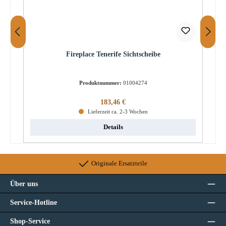
Fireplace Tenerife Sichtscheibe
Produktnummer:
01004274
Regulärer Preis:
183,46 €
Lieferzeit ca. 2-3 Wochen
Details
Originale Ersatzteile
Über uns
Service-Hotline
Shop-Service