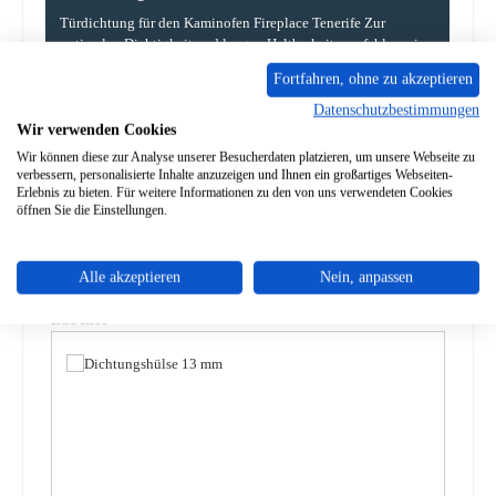
Türdichtung für den Kaminofen Fireplace Tenerife Zur
optimalen Dichtigkeit und langen Haltbarkeit empfehlen wir
den Eins…
Mehr
Fortfahren, ohne zu akzeptieren
Datenschutzbestimmungen
Eigenschaften
Wir verwenden Cookies
Wir können diese zur Analyse unserer Besucherdaten platzieren, um unsere Webseite zu
Angaben zur Produktsicherheit
verbessern, personalisierte Inhalte anzuzeigen und Ihnen ein großartiges Webseiten-
Erlebnis zu bieten. Für weitere Informationen zu den von uns verwendeten Cookies
öffnen Sie die Einstellungen.
Alle akzeptieren
Nein, anpassen
Produktgalerie überspringen
Zubehör