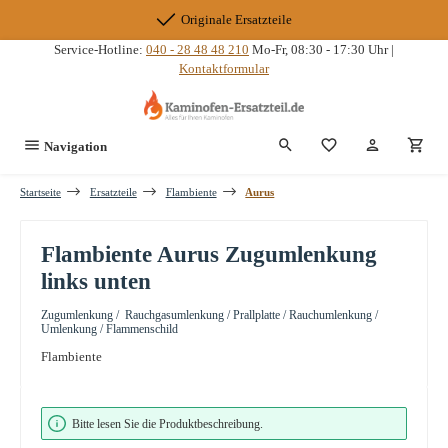
Zum Hauptinhalt springen
Originale Ersatzteile
Service-Hotline:
040 - 28 48 48 210
Mo-Fr, 08:30 - 17:30 Uhr |
Kontaktformular
Du hast 0 Produkte
Navigation
Startseite
Ersatzteile
Flambiente
Aurus
Flambiente Aurus Zugumlenkung
links unten
Zugumlenkung / Rauchgasumlenkung / Prallplatte / Rauchumlenkung /
Umlenkung / Flammenschild
Flambiente
Bildergalerie überspringen
Bitte lesen Sie die Produktbeschreibung.