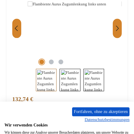
Regulärer Preis:
132,74 €
Inhalt:
1 Stück
Preise inkl. MwSt. zzgl. Versandkosten / Versandkostenfrei ab 399,- €
Fortfahren, ohne zu akzeptieren
Datenschutzbestimmungen
PRODUKTNUMMER:
01068233
Wir verwenden Cookies
Wir können diese zur Analyse unserer Besucherdaten platzieren, um unsere Webseite zu
nur auf Anfrage erhältlich