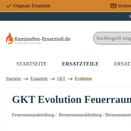
Originale Ersatzteile
Sicher
 Hauptinhalt springen
Zur Suche springen
Zur Hauptnavigation springen
S
STARTSEITE
ERSATZTEILE
ERSAT
Startseite
Ersatzteile
GKT
Evolution
GKT Evolution Feuerrau
Feuerraumauskleidung / Brennraumauskleidung / Brennraumstein