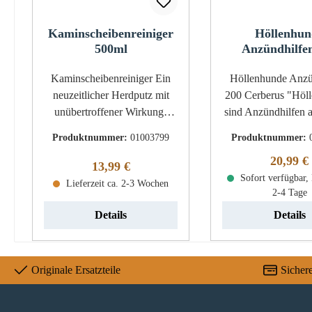
Kaminscheibenreiniger
Höllenhun
500ml
Anzündhilfe
Kaminscheibenreiniger Ein
Höllenhunde Anzü
neuzeitlicher Herdputz mit
200 Cerberus "Höl
unübertroffener Wirkung!
sind Anzündhilfen 
Glasreiniger "Cerberus"
Naturprodukt u
Produktnummer:
01003799
Produktnummer:
Eckdaten: Inhalt 500 ml Voll
perfekter Begleit
Reguläre
20,99 €
biologisch abbaubar Entfernt
Anzünden Ihres K
Regulärer Preis:
13,99 €
einfach hartnäckige Schmutz
oder Kamin. Höll
Sofort verfügbar, 
Lieferzeit ca. 2-3 Wochen
2-4 Tage
und Ruß Schnellwirkend
Eckdaten: Inhalt 200 Stück
Nicht brennbar
Länge 50 bis 
Details
Details
Durchmesser ca. 2
mm Wachsanteil 40
Holzarten sind Fi
Originale Ersatzteile
Sicher
Kiefer leichtes e
lange Brenndauer 