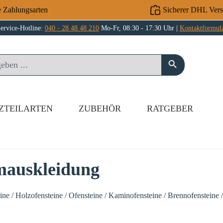
e Zahlungsarten
Sicherer DHL Ver
ervice-Hotline:
040 - 28 48 48 210
Mo-Fr, 08:30 - 17:30 Uhr |
Kontaktformul
ZTEILARTEN
ZUBEHÖR
RATGEBER
mauskleidung
e / Holzofensteine / Ofensteine / Kaminofensteine / Brennofensteine