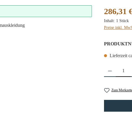
Regulärer Preis
286,31 
Inhalt:
1 Stück
Preise inkl. MwS
PRODUKTN
Lieferzeit c
Produkt Anzahl: 
Zum Merkzette