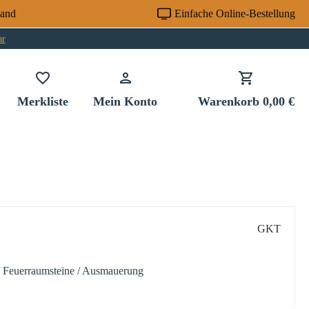
sand
Einfache Online-Bestellung
ar
Du hast 0 Produkte auf dem Merkzettel
Merkliste
Mein Konto
Warenkorb
0,00 €
GKT
 / Feuerraumsteine / Ausmauerung