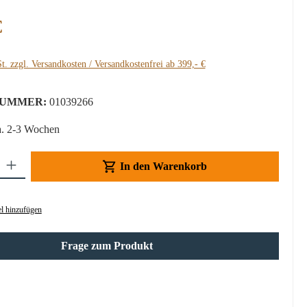
:
€
t. zzgl. Versandkosten / Versandkostenfrei ab 399,- €
UMMER:
01039266
a. 2-3 Wochen
Gib den gewünschten Wert ein oder benutze die Schaltflächen um die Anzahl z
In den Warenkorb
l hinzufügen
Frage zum Produkt