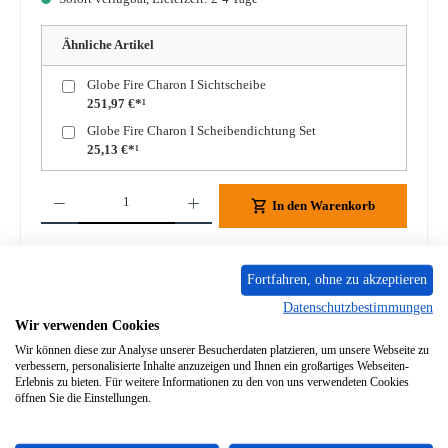
Ähnliche Artikel
Globe Fire Charon I Sichtscheibe
251,97 €*¹
Globe Fire Charon I Scheibendichtung Set
25,13 €*¹
Produkt Anzahl: Gib den gewünschten Wert ein oder benutze die Schaltflächen um die A
In den Warenkorb
Zum Merkzettel hinzufügen
Fortfahren, ohne zu akzeptieren
Frage zum Produkt
Datenschutzbestimmungen
Wir verwenden Cookies
Wir können diese zur Analyse unserer Besucherdaten platzieren, um unsere Webseite zu
verbessern, personalisierte Inhalte anzuzeigen und Ihnen ein großartiges Webseiten-
Erlebnis zu bieten. Für weitere Informationen zu den von uns verwendeten Cookies
öffnen Sie die Einstellungen.
Beschreibung