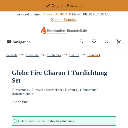
Zum Hauptinhalt springen
Originale Ersatzteile
Service-Hotline:
040 - 28 48 48 210
Mo-Fr, 08:30 - 17:30 Uhr |
Kontaktformular
Du hast 0 Produkte
Navigation
Startseite
Ersatzteile
Globe Fire
Charon
Charon I
Globe Fire Charon I Türdichtung
Set
Türdichtung / Türband / Dichtschnur / Dichtung / Ofenschnur /
Holzofenschnur
Globe Fire
Bildergalerie überspringen
Bitte lesen Sie die Produktbeschreibung.