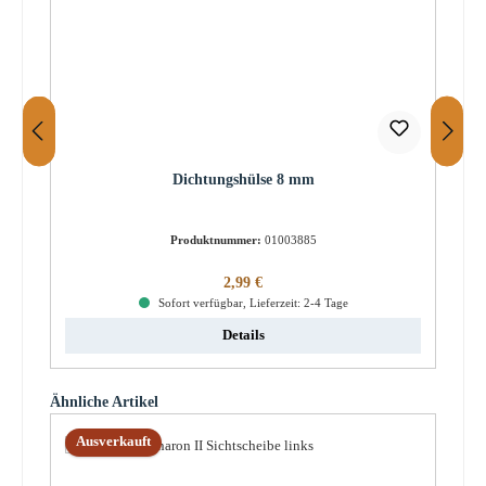
Dichtungshülse 8 mm
Produktnummer:
01003885
Regulärer Preis:
2,99 €
Sofort verfügbar, Lieferzeit: 2-4 Tage
Details
Produktgalerie überspringen
Ähnliche Artikel
Ausverkauft