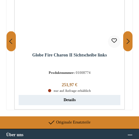
Globe Fire Charon II Sichtscheibe links
Produktnummer:
01008774
Regulärer Preis:
251,97 €
nur auf Anfrage erhältlich
Details
Originale Ersatzteile
Über uns