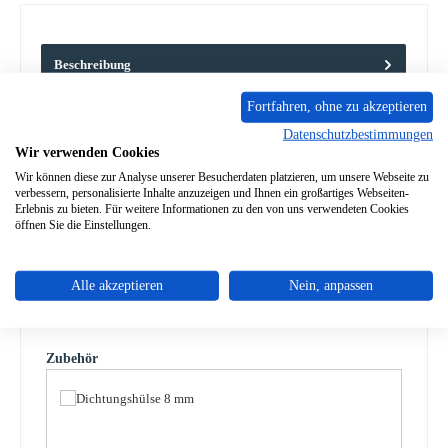
Beschreibung
Türdichtung links für den Kaminofen Globe Fire Charon II
Fortfahren, ohne zu akzeptieren
Dieser Kaminofen hat mehrere Türen. Erfahrungsgemäß passt
diese…
Mehr
Datenschutzbestimmungen
Wir verwenden Cookies
Eigenschaften
Wir können diese zur Analyse unserer Besucherdaten platzieren, um unsere Webseite zu
verbessern, personalisierte Inhalte anzuzeigen und Ihnen ein großartiges Webseiten-
Erlebnis zu bieten. Für weitere Informationen zu den von uns verwendeten Cookies
Angaben zur Produktsicherheit
öffnen Sie die Einstellungen.
Alle akzeptieren
Nein, anpassen
Produktgalerie überspringen
Zubehör