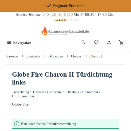
Zum Hauptinhalt springen
Originale Ersatzteile
Service-Hotline:
040 - 28 48 48 210
Mo-Fr, 08:30 - 17:30 Uhr |
Kontaktformular
Du hast 0 Produkte
Navigation
Startseite
Ersatzteile
Globe Fire
Charon
Charon II
Globe Fire Charon II Türdichtung
links
Türdichtung / Türband / Dichtschnur / Dichtung / Ofenschnur /
Holzofenschnur
Globe Fire
Bildergalerie überspringen
Bitte lesen Sie die Produktbeschreibung.