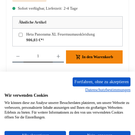
Sofort verfügbar, Lieferzeit: 2-4 Tage
Ähnliche Artikel
Heta Panorama XL Feuerraumauskleidung
906,03 €*¹
Produkt Anzahl: Gib den gewünschten Wert ein oder benutze die Schaltflächen um die A
In den Warenkorb
Zum Merkzettel hinzufügen
Fortfahren, ohne zu akzeptieren
Frage zum Produkt
Datenschutzbestimmungen
Wir verwenden Cookies
Wir können diese zur Analyse unserer Besucherdaten platzieren, um unsere Webseite zu
verbessern, personalisierte Inhalte anzuzeigen und Ihnen ein großartiges Webseiten-
Erlebnis zu bieten. Für weitere Informationen zu den von uns verwendeten Cookies
öffnen Sie die Einstellungen.
Beschreibung
Original Rückwandstein rechts für den Kaminofen Heta