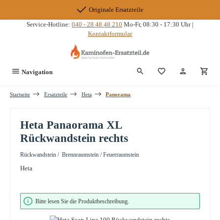
Zum Hauptinhalt springen
Originale Ersatzteile
Service-Hotline:
040 - 28 48 48 210
Mo-Fr, 08:30 - 17:30 Uhr |
Kontaktformular
Du hast 0 Produkte
Navigation
Startseite
Ersatzteile
Heta
Panorama
Heta Panaorama XL
Rückwandstein rechts
Rückwandstein / Brennraumstein / Feuerraumstein
Heta
Bildergalerie überspringen
Bitte lesen Sie die Produktbeschreibung.