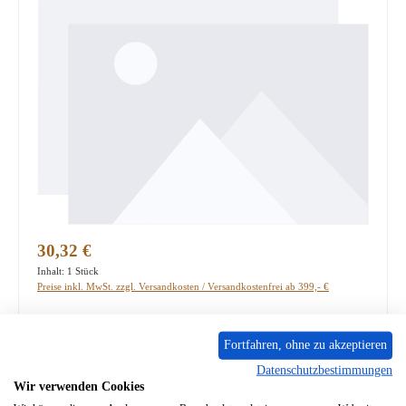
Regulärer Preis:
30,32 €
Inhalt:
1 Stück
Preise inkl. MwSt. zzgl. Versandkosten / Versandkostenfrei ab 399,- €
PRODUKTNUMMER:
01067428
Fortfahren, ohne zu akzeptieren
Lieferzeit ca. 2-3 Wochen
Datenschutzbestimmungen
Wir verwenden Cookies
Produkt Anzahl: Gib den gewünschten Wert ein oder benutze die Schaltflächen um die A
In den Warenkorb