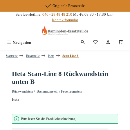
Zum Hauptinhalt springen
Originale Ersatzteile
Service-Hotline:
040 - 28 48 48 210
Mo-Fr, 08:30 - 17:30 Uhr |
Kontaktformular
Du hast 0 Produkte
Navigation
Startseite
Ersatzteile
Heta
Scan Line 8
Heta Scan-Line 8 Rückwandstein
unten B
Rückwandstein / Brennraumstein / Feuerraumstein
Heta
Bildergalerie überspringen
Bitte lesen Sie die Produktbeschreibung.