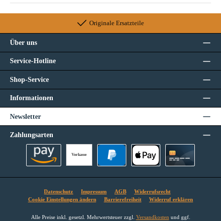
Originale Ersatzteile
Über uns
Service-Hotline
Shop-Service
Informationen
Newsletter
Zahlungsarten
Vorkasse
Amazon Pay
PayPal
Apple Pay
Kreditkarte
Datenschutz
Impressum
AGB
Widerrufsrecht
Cookie Einstellungen ändern
Barrierefreiheit
Widerruf erklären
Alle Preise inkl. gesetzl. Mehrwertsteuer zzgl.
Versandkosten
und ggf.