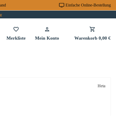
sand
Einfache Online-Bestellung
ar
Du hast 0 Produkte auf dem Merkzettel
Merkliste
Mein Konto
Warenkorb
0,00 €
Heta