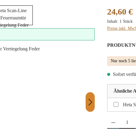
Regulärer Preis
24,60 €
Inhalt:
1 Stück
Preise inkl. MwS
PRODUKTN
Nur noch 5 lie
Sofort verfü
Ähnliche A
Heta S
Produkt Anzahl: 