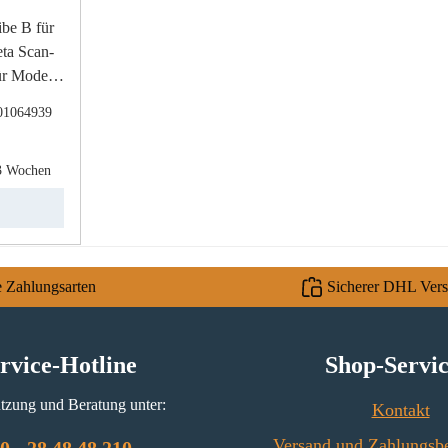
 für
ta Scan-
01064939
cheibe
r Preis:
ial Glas
-3 Wochen
beständig
e Zahlungsarten
Sicherer DHL Ver
rvice-Hotline
Shop-Servi
tzung und Beratung unter:
Kontakt
Versand und Zahlungsb