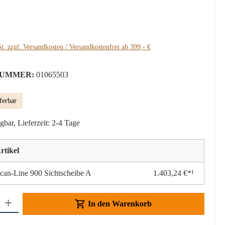
:
t. zzgl. Versandkosten / Versandkostenfrei ab 399,- €
UMMER:
01065503
ferbar
gbar, Lieferzeit: 2-4 Tage
rtikel
can-Line 900 Sichtscheibe A
1.403,24 €*¹
Gib den gewünschten Wert ein oder benutze die Schaltflächen um die Anzahl z
In den Warenkorb