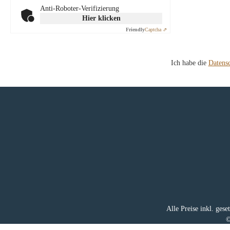
Anti-Roboter-Verifizierung
Hier klicken
Friendly
Captcha ⇗
Ich habe die
Datens
Alle Preise inkl. ges
©