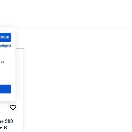
tieren
mungen
 zu
ne 900
e B