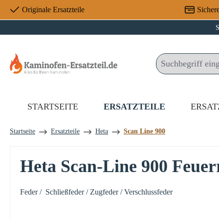
Originale Ersatzteile
Sicher
 Hauptinhalt springen
Zur Suche springen
Zur Hauptnavigation springen
S
STARTSEITE
ERSATZTEILE
ERSAT
Startseite
Ersatzteile
Heta
Scan Line 900
Heta Scan-Line 900 Feuer
Feder / Schließfeder / Zugfeder / Verschlussfeder