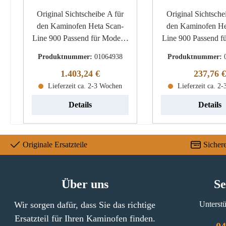
Original Sichtscheibe A für
Original Sichtscheibe B
den Kaminofen Heta Scan-
den Kaminofen He
Line 900 Passend für Modelle
Line 900 Passend für Modelle
mit einer Vollglastür Heta
mit einer Gusstür Heta Scan-
Produktnummer:
01064938
Produktnummer:
Scan-Line 900 Sichtscheibe
Line 900 Sichts
Regulärer Preis:
Reguläre
1.403,24 €
237,76 €
Eckdaten: Türglas, Scheibe
Eckdaten: Kaminglas,
Material Glas Form gebogen
Lieferzeit ca. 2-3 Wochen
Glasscheibe Mater
Lieferzeit ca. 2
hitzebeständig
Form gebogen hitze
Details
Details
Originale Ersatzteile
Sicher
Über uns
Se
Wir sorgen dafür, dass Sie das richtige
Unterstü
Ersatzteil für Ihren Kaminofen finden.