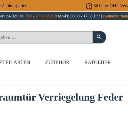
e Zahlungsarten
Sicherer DHL Ver
ervice-Hotline:
040 - 28 48 48 210
Mo-Fr, 08:30 - 17:30 Uhr |
Kontaktformul
ZTEILARTEN
ZUBEHÖR
RATGEBER
raumtür Verriegelung Feder