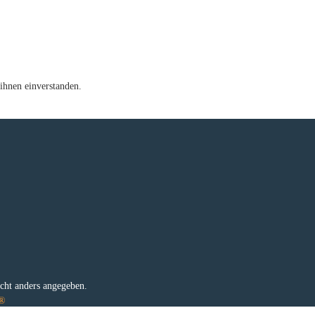
ihnen einverstanden.
e
ht anders angegeben.
e®