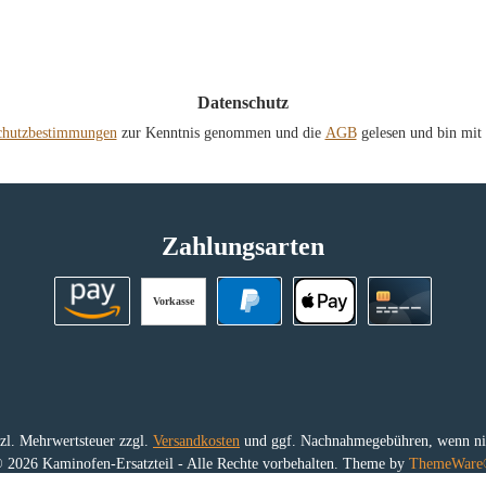
*
Datenschutz
chutzbestimmungen
zur Kenntnis genommen und die
AGB
gelesen und bin mit 
Zahlungsarten
Vorkasse
Amazon Pay
PayPal
Apple Pay
Kreditkart
etzl. Mehrwertsteuer zzgl.
Versandkosten
und ggf. Nachnahmegebühren, wenn nic
 2026 Kaminofen-Ersatzteil - Alle Rechte vorbehalten. Theme by
ThemeWar