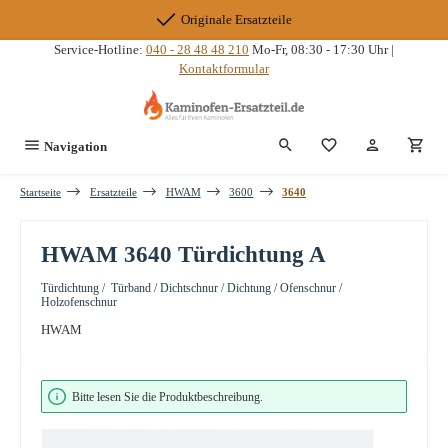
Zum Hauptinhalt springen
Originale Ersatzteile
Service-Hotline:
040 - 28 48 48 210
Mo-Fr, 08:30 - 17:30 Uhr |
Kontaktformular
Du hast 0 Produkte
Navigation
Startseite
Ersatzteile
HWAM
3600
3640
HWAM 3640 Türdichtung A
Türdichtung / Türband / Dichtschnur / Dichtung / Ofenschnur /
Holzofenschnur
HWAM
Bildergalerie überspringen
Bitte lesen Sie die Produktbeschreibung.