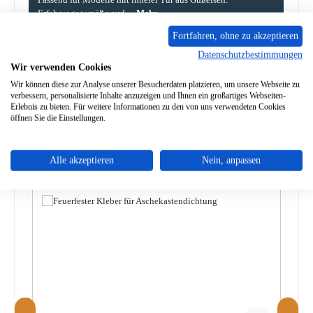
Erfahrungsgemäß wurd…
Mehr
Fortfahren, ohne zu akzeptieren
Eigenschaften
Datenschutzbestimmungen
Wir verwenden Cookies
Angaben zur Produktsicherheit
Wir können diese zur Analyse unserer Besucherdaten platzieren, um unsere Webseite zu
verbessern, personalisierte Inhalte anzuzeigen und Ihnen ein großartiges Webseiten-
Erlebnis zu bieten. Für weitere Informationen zu den von uns verwendeten Cookies
öffnen Sie die Einstellungen.
Alle akzeptieren
Nein, anpassen
Produktgalerie überspringen
Zubehör