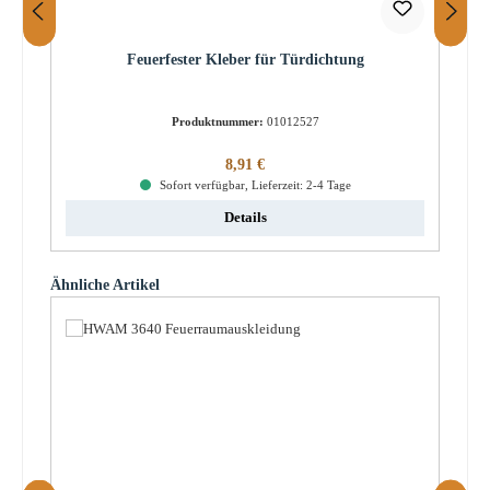
Feuerfester Kleber für Türdichtung
Produktnummer:
01012527
Regulärer Preis:
8,91 €
Sofort verfügbar, Lieferzeit: 2-4 Tage
Details
Produktgalerie überspringen
Ähnliche Artikel