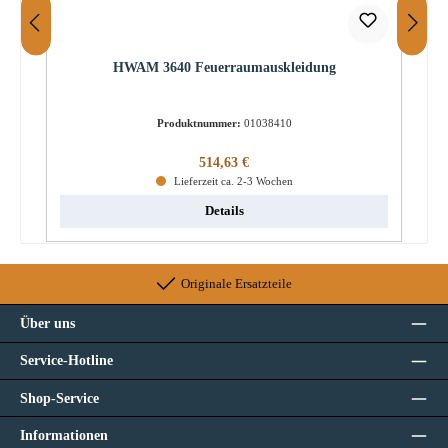
HWAM 3640 Feuerraumauskleidung
Produktnummer:
01038410
Regulärer Preis:
514,63 €
Lieferzeit ca. 2-3 Wochen
Details
Originale Ersatzteile
Über uns
Service-Hotline
Shop-Service
Informationen