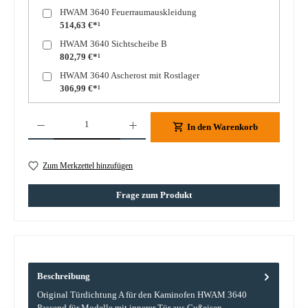
HWAM 3640 Feuerraumauskleidung
514,63 €*¹
HWAM 3640 Sichtscheibe B
802,79 €*¹
HWAM 3640 Ascherost mit Rostlager
306,99 €*¹
Produkt Anzahl: Gib den gewünschten Wert ein oder benutze die Schaltflächen um die A
In den Warenkorb
Zum Merkzettel hinzufügen
Frage zum Produkt
Beschreibung
Original Türdichtung A für den Kaminofen HWAM 3640
Passend für Modelle mit innerer Tür aus Gußeisen.