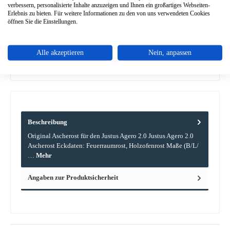
Produkt Anzahl: Gib den gewünschten Wert ein oder benutze die Schaltflächen um die A
verbessern, personalisierte Inhalte anzuzeigen und Ihnen ein großartiges Webseiten-
In den Warenkorb
Erlebnis zu bieten. Für weitere Informationen zu den von uns verwendeten Cookies
öffnen Sie die Einstellungen.
Zum Merkzettel hinzufügen
Alle akzeptieren
Nein, anpassen
Frage zum Produkt
Beschreibung
Original Ascherost für den Justus Agero 2.0 Justus Agero 2.0
Ascherost Eckdaten: Feuerraumrost, Holzofenrost Maße (B/L/
…
Mehr
Angaben zur Produktsicherheit