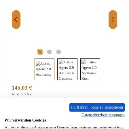
Regulärer Preis:
145,03 €
Inhalt:
1 Stück
Preise inkl. MwSt. zzgl. Versandkosten / Versandkostenfrei ab 399,- €
Fortfahren, ohne zu akzeptieren
PRODUKTNUMMER:
01063264
Datenschutzbestimmungen
Wir verwenden Cookies
Lieferzeit ca. 2-3 Wochen
Wir können diese zur Analyse unserer Besucherdaten platzieren, um unsere Webseite zu