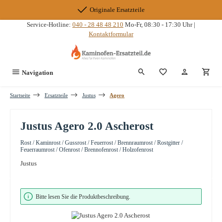
Zum Hauptinhalt springen
Originale Ersatzteile
Service-Hotline:
040 - 28 48 48 210
Mo-Fr, 08:30 - 17:30 Uhr |
Kontaktformular
Du hast 0 Produkte
Navigation
Startseite
Ersatzteile
Justus
Agero
Justus Agero 2.0 Ascherost
Rost / Kaminrost / Gussrost / Feuerrost / Brennraumrost / Rostgitter /
Feuerraumrost / Ofenrost / Brennofenrost / Holzofenrost
Justus
Bildergalerie überspringen
Bitte lesen Sie die Produktbeschreibung.