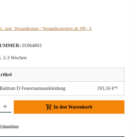
:
t. zzgl. Versandkosten / Versandkostenfrei ab 399,- €
UMMER:
01064803
a. 2-3 Wochen
rtikel
 Baltrum D Feuerraumauskleidung
193,16 €*¹
Gib den gewünschten Wert ein oder benutze die Schaltflächen um die Anzahl z
In den Warenkorb
l hinzufügen