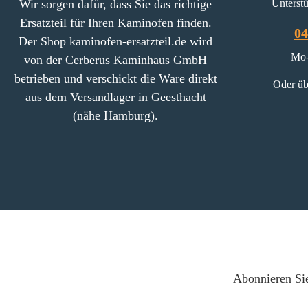
Wir sorgen dafür, dass Sie das richtige
Unterstü
25 mm) Zugumlenkung (354
Ersatzteil für Ihren Kaminofen finden.
x 244 x 25 mm)
04
Der Shop kaminofen-ersatzteil.de wird
Mo-
von der Cerberus Kaminhaus GmbH
betrieben und verschickt die Ware direkt
Oder üb
aus dem Versandlager in Geesthacht
(nähe Hamburg).
Abonnieren Sie