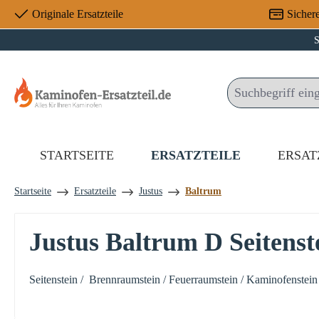
Originale Ersatzteile
Sicher
 Hauptinhalt springen
Zur Suche springen
Zur Hauptnavigation springen
S
STARTSEITE
ERSATZTEILE
ERSAT
Startseite
Ersatzteile
Justus
Baltrum
Justus Baltrum D Seitenst
Seitenstein / Brennraumstein / Feuerraumstein / Kaminofenstein 