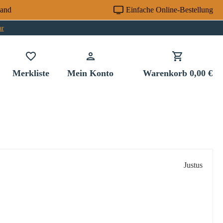
sand
Einfache Online-Bestellung
ar
Du hast 0 Produkte auf dem Merkzettel
Merkliste
Mein Konto
Warenkorb
0,00 €
Justus