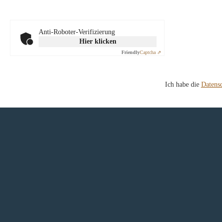
Anti-Roboter-Verifizierung
Hier klicken
Friendly
Captcha ⇗
Ich habe die
Datens