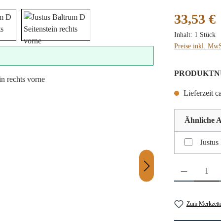
Regulärer Preis
33,53 €
Inhalt:
1 Stück
Preise inkl. MwS
PRODUKTN
Lieferzeit c
Ähnliche A
Justus
Produkt Anzahl: 
Zum Merkzette