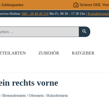
e Zahlungsarten
Sicherer DHL Ver
ervice-Hotline:
040 - 28 48 48 210
Mo-Fr, 08:30 - 17:30 Uhr |
Kontaktformul
ZTEILARTEN
ZUBEHÖR
RATGEBER
ein rechts vorne
/ Brennofenstein / Ofenstein / Holzofenstein