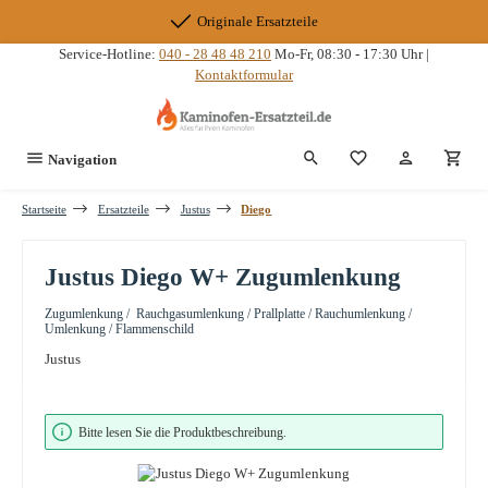
Zum Hauptinhalt springen
Originale Ersatzteile
Service-Hotline:
040 - 28 48 48 210
Mo-Fr, 08:30 - 17:30 Uhr |
Kontaktformular
Du hast 0 Produkte
Navigation
Startseite
Ersatzteile
Justus
Diego
Justus Diego W+ Zugumlenkung
Zugumlenkung / Rauchgasumlenkung / Prallplatte / Rauchumlenkung /
Umlenkung / Flammenschild
Justus
Bildergalerie überspringen
Bitte lesen Sie die Produktbeschreibung.