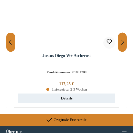
Justus Diego W+ Ascherost
Produktnummer:
01001209
Regulärer Preis:
117,25 €
Lieferzeit ca. 2-3 Wochen
Details
Originale Ersatzteile
Über uns