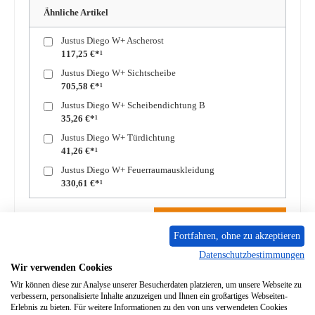
Ähnliche Artikel
Justus Diego W+ Ascherost
117,25 €*¹
Justus Diego W+ Sichtscheibe
705,58 €*¹
Justus Diego W+ Scheibendichtung B
35,26 €*¹
Justus Diego W+ Türdichtung
41,26 €*¹
Justus Diego W+ Feuerraumauskleidung
330,61 €*¹
Produkt Anzahl: Gib den gewünschten Wert ein oder benutze die Schaltflächen um die A
In den Warenkorb
Fortfahren, ohne zu akzeptieren
Datenschutzbestimmungen
Zum Merkzettel hinzufügen
Wir verwenden Cookies
Wir können diese zur Analyse unserer Besucherdaten platzieren, um unsere Webseite zu
Frage zum Produkt
verbessern, personalisierte Inhalte anzuzeigen und Ihnen ein großartiges Webseiten-
Erlebnis zu bieten. Für weitere Informationen zu den von uns verwendeten Cookies