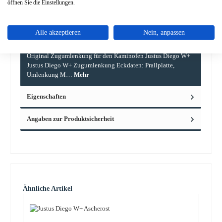
öffnen Sie die Einstellungen.
Alle akzeptieren
Nein, anpassen
Beschreibung
Original Zugumlenkung für den Kaminofen Justus Diego W+
Justus Diego W+ Zugumlenkung Eckdaten: Prallplatte,
Umlenkung M…
Mehr
Eigenschaften
Angaben zur Produktsicherheit
Produktgalerie überspringen
Ähnliche Artikel