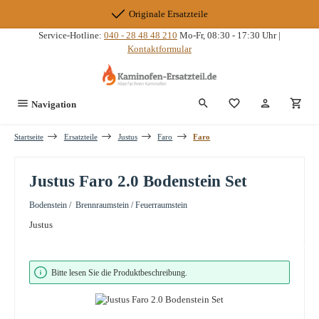
Zum Hauptinhalt springen
Originale Ersatzteile
Service-Hotline:
040 - 28 48 48 210
Mo-Fr, 08:30 - 17:30 Uhr |
Kontaktformular
Du hast 0 Produkte
Navigation
Startseite
Ersatzteile
Justus
Faro
Faro
Justus Faro 2.0 Bodenstein Set
Bodenstein / Brennraumstein / Feuerraumstein
Justus
Bildergalerie überspringen
Bitte lesen Sie die Produktbeschreibung.