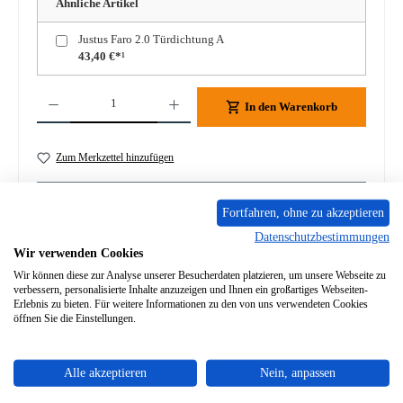
Ähnliche Artikel
Justus Faro 2.0 Türdichtung A
43,40 €*¹
Produkt Anzahl: Gib den gewünschten Wert ein oder benutze die Schaltflächen um die A
In den Warenkorb
Zum Merkzettel hinzufügen
Frage zum Produkt
Fortfahren, ohne zu akzeptieren
Datenschutzbestimmungen
Wir verwenden Cookies
Wir können diese zur Analyse unserer Besucherdaten platzieren, um unsere Webseite zu
verbessern, personalisierte Inhalte anzuzeigen und Ihnen ein großartiges Webseiten-
Beschreibung
Erlebnis zu bieten. Für weitere Informationen zu den von uns verwendeten Cookies
öffnen Sie die Einstellungen.
Original Bodenstein Set für den Kaminofen Justus Faro 2.0 4-
teiliges Set Justus Faro 2.0 Bodenstein Eckdaten: Bodenstei…
Mehr
Alle akzeptieren
Nein, anpassen
Eigenschaften