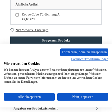
Ähnliche Artikel
Koppe Cubo Türdichtung A
47,65 €*¹
Zum Merkzettel hinzufügen
Frage zum Produkt
Fortfahren, ohne zu akzeptieren
Datenschutzbestimmungen
Wir verwenden Cookies
Wir können diese zur Analyse unserer Besucherdaten platzieren, um unsere Webseite zu
Beschreibung
verbessern, personalisierte Inhalte anzuzeigen und Ihnen ein großartiges Webseiten-
Original Sichtscheibe für den Kaminofen Koppe Cubo Der
Erlebnis zu bieten. Für weitere Informationen zu den von uns verwendeten Cookies
öffnen Sie die Einstellungen.
Hersteller hat die Produktion dieses Artikels eingestellt. Sofern
w…
Mehr
Alle akzeptieren
Nein, anpassen
Eigenschaften
Angaben zur Produktsicherheit