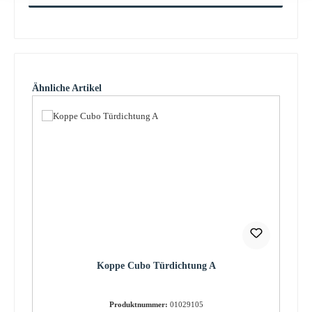
Produktgalerie überspringen
Ähnliche Artikel
Koppe Cubo Türdichtung A
Produktnummer:
01029105