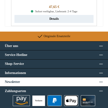
Regulärer Preis:
47,65 €
Sofort verfügbar, Lieferzeit: 2-4 Tage
Details
Originale Ersatzteile
Über uns
Service-Hotline
Shop-Service
Informationen
Newsletter
Zahlungsarten
Vorkasse