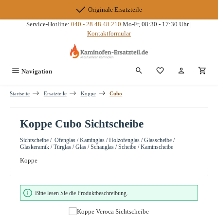
Zum Hauptinhalt springen
Originale Ersatzteile
Service-Hotline:
040 - 28 48 48 210
Mo-Fr, 08:30 - 17:30 Uhr |
Kontaktformular
Du hast 0 Produkte
Navigation
Startseite
Ersatzteile
Koppe
Cubo
Koppe Cubo Sichtscheibe
Sichtscheibe / Ofenglas / Kaminglas / Holzofenglas / Glasscheibe /
Glaskeramik / Türglas / Glas / Schauglas / Scheibe / Kaminscheibe
Koppe
Bildergalerie überspringen
Bitte lesen Sie die Produktbeschreibung.