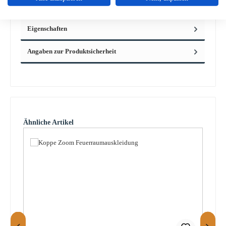
Kaminscheibe Maße…
Mehr
Eigenschaften
Angaben zur Produktsicherheit
Produktgalerie überspringen
Ähnliche Artikel