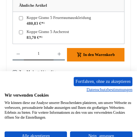
Ähnliche Artikel
Koppe Gismo 5 Feuerraumauskleidung
480,83 €*¹
Koppe Gismo 5 Ascherost
83,70 €*¹
Produkt Anzahl: Gib den gewünschten Wert ein oder benutze die Schaltflächen um die A
In den Warenkorb
Zum Merkzettel hinzufügen
Fortfahren, ohne zu akzeptieren
Frage zum Produkt
Datenschutzbestimmungen
Wir verwenden Cookies
Wir können diese zur Analyse unserer Besucherdaten platzieren, um unsere Webseite zu
verbessern, personalisierte Inhalte anzuzeigen und Ihnen ein großartiges Webseiten-
Erlebnis zu bieten. Für weitere Informationen zu den von uns verwendeten Cookies
öffnen Sie die Einstellungen.
Beschreibung
Original Sichtscheibe für den Kaminofen Koppe Gismo 5
Koppe Gismo 5 Sichtscheibe Eckdaten: Kaminglas,
Alle akzeptieren
Nein, anpassen