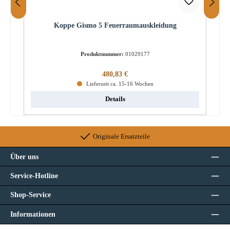
Koppe Gismo 5 Feuerraumauskleidung
Produktnummer:
01029177
Regulärer Preis:
480,83 €
Lieferzeit ca. 15-16 Wochen
Details
Originale Ersatzteile
Über uns
Service-Hotline
Shop-Service
Informationen