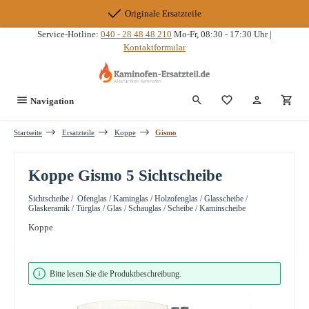
Zum Hauptinhalt springen
Originale Ersatzteile
Service-Hotline:
040 - 28 48 48 210
Mo-Fr, 08:30 - 17:30 Uhr |
Kontaktformular
Du hast 0 Produkte
Navigation
Startseite
Ersatzteile
Koppe
Gismo
Koppe Gismo 5 Sichtscheibe
Sichtscheibe / Ofenglas / Kaminglas / Holzofenglas / Glasscheibe /
Glaskeramik / Türglas / Glas / Schauglas / Scheibe / Kaminscheibe
Koppe
Bildergalerie überspringen
Bitte lesen Sie die Produktbeschreibung.