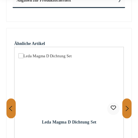
Angaben zur Produktsicherheit
Produktgalerie überspringen
Ähnliche Artikel
Leda Magma D Dichtung Set