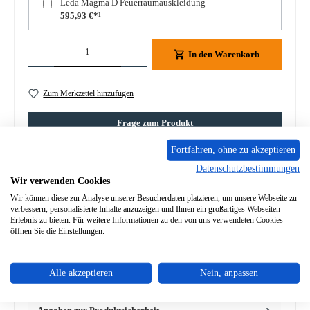
Leda Magma D Feuerraumauskleidung
595,93 €*¹
Produkt Anzahl: Gib den gewünschten Wert ein oder benutze die Schaltflächen um die A
In den Warenkorb
Zum Merkzettel hinzufügen
Frage zum Produkt
Fortfahren, ohne zu akzeptieren
Datenschutzbestimmungen
Wir verwenden Cookies
Wir können diese zur Analyse unserer Besucherdaten platzieren, um unsere Webseite zu
Beschreibung
verbessern, personalisierte Inhalte anzuzeigen und Ihnen ein großartiges Webseiten-
Erlebnis zu bieten. Für weitere Informationen zu den von uns verwendeten Cookies
Original Scheibenhalter Set für den Kamineinsatz Leda Magma
öffnen Sie die Einstellungen.
D Leda Magma D Scheibenhalter Eckdaten: Lieferumfang 8
Stüc…
Mehr
Alle akzeptieren
Nein, anpassen
Eigenschaften