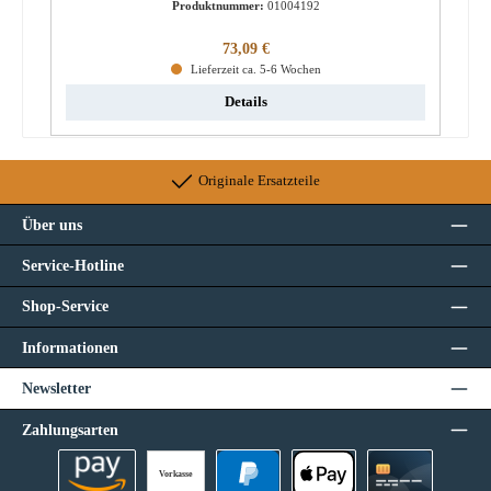
Produktnummer:
01004192
Regulärer Preis:
73,09 €
Lieferzeit ca. 5-6 Wochen
Details
Originale Ersatzteile
Über uns
Service-Hotline
Shop-Service
Informationen
Newsletter
Zahlungsarten
Vorkasse