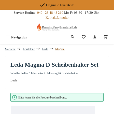
Zum Hauptinhalt springen
Originale Ersatzteile
Service-Hotline:
040 - 28 48 48 210
Mo-Fr, 08:30 - 17:30 Uhr |
Kontaktformular
Du hast 0 Produkte
Navigation
Startseite
Ersatzteile
Leda
Magma
Leda Magma D Scheibenhalter Set
Scheibenhalter / Glashalter / Halterung für Sichtscheibe
Leda
Bildergalerie überspringen
Bitte lesen Sie die Produktbeschreibung.