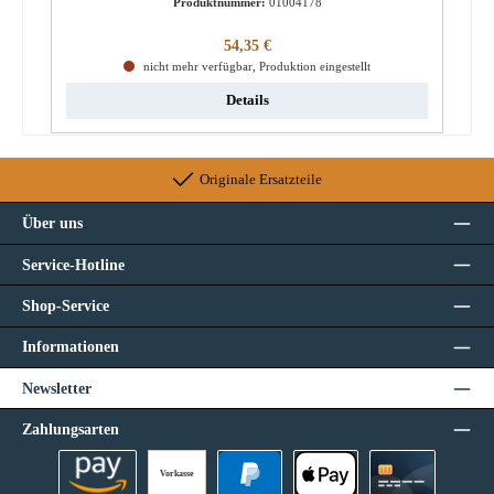
Produktnummer:
01004178
Regulärer Preis:
54,35 €
nicht mehr verfügbar, Produktion eingestellt
Details
Originale Ersatzteile
Über uns
Service-Hotline
Shop-Service
Informationen
Newsletter
Zahlungsarten
Vorkasse