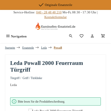
Zum Hauptinhalt springen
Originale Ersatzteile
Service-Hotline:
040 - 28 48 48 210
Mo-Fr, 08:30 - 17:30 Uhr |
Kontaktformular
Du hast 0 Produkte
Navigation
Startseite
Ersatzteile
Leda
Powall
Leda Powall 2000 Feuerraum
Türgriff
Türgriff / Griff / Türklinke
Leda
Bildergalerie überspringen
Bitte lesen Sie die Produktbeschreibung.