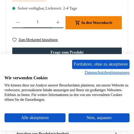
Sofort verfügbar, Lieferzeit: 2-4 Tage
Produkt Anzahl: Gib den gewünschten Wert ein oder benutze die Schaltflächen um die A
In den Warenkorb
Zum Merkzettel hinzufügen
Frage zum Produkt
Fortfahren, ohne zu akzeptieren
Datenschutzbestimmungen
Wir verwenden Cookies
Wir können diese zur Analyse unserer Besucherdaten platzieren, um unsere Webseite zu
Beschreibung
verbessern, personalisierte Inhalte anzuzeigen und Ihnen ein großartiges Webseiten-
Erlebnis zu bieten. Für weitere Informationen zu den von uns verwendeten Cookies
Original Türgriff für den Heizeinsatz Leda Powall 2000
öffnen Sie die Einstellungen.
Ersatzteil verfügbar solange Vorrat des Herstellers reicht.
Leda…
Mehr
Alle akzeptieren
Nein, anpassen
Eigenschaften
Angaben zur Produktsicherheit