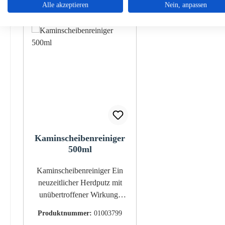
Alle akzeptieren
Nein, anpassen
Produktgalerie überspringen
Kaminscheibenreiniger
500ml
Kaminscheibenreiniger Ein
neuzeitlicher Herdputz mit
unübertroffener Wirkung!
Glasreiniger "Cerberus"
Produktnummer:
01003799
Eckdaten: Inhalt 500 ml Voll