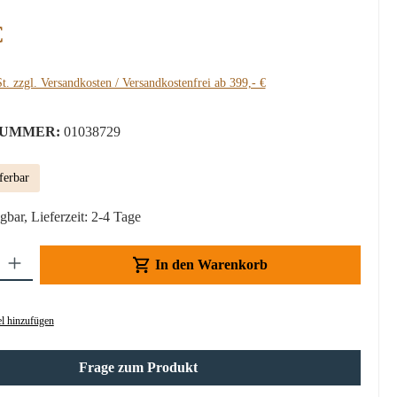
:
€
t. zzgl. Versandkosten / Versandkostenfrei ab 399,- €
UMMER:
01038729
ferbar
gbar, Lieferzeit: 2-4 Tage
Gib den gewünschten Wert ein oder benutze die Schaltflächen um die Anzahl z
In den Warenkorb
l hinzufügen
Frage zum Produkt