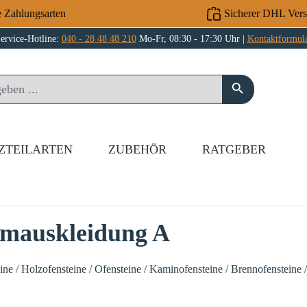
e Zahlungsarten
Sicherer DHL Ver
ervice-Hotline:
040 - 28 48 48 210
Mo-Fr, 08:30 - 17:30 Uhr |
Kontaktformul
ZTEILARTEN
ZUBEHÖR
RATGEBER
umauskleidung A
e / Holzofensteine / Ofensteine / Kaminofensteine / Brennofensteine