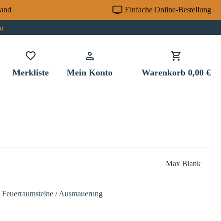
sand
Einfache Online-Bestellung
ar
Du hast 0 Produkte auf dem Merkzettel
Merkliste
Mein Konto
Warenkorb
0,00 €
Max Blank
 / Feuerraumsteine / Ausmauerung