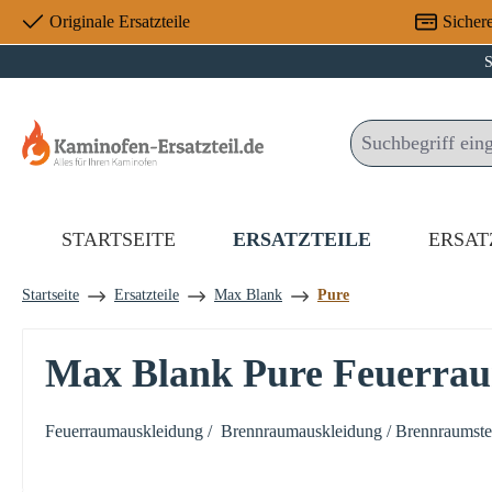
Originale Ersatzteile
Sicher
 Hauptinhalt springen
Zur Suche springen
Zur Hauptnavigation springen
S
STARTSEITE
ERSATZTEILE
ERSAT
Startseite
Ersatzteile
Max Blank
Pure
Max Blank Pure Feuerra
Feuerraumauskleidung / Brennraumauskleidung / Brennraumstein