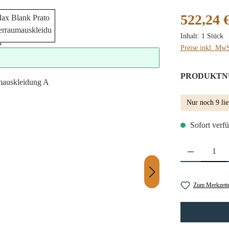
Regulärer Preis
522,24 
Inhalt:
1 Stück
Preise inkl. MwS
PRODUKTN
Nur noch 9 lie
Sofort verfü
Produkt Anzahl: 
Zum Merkzette