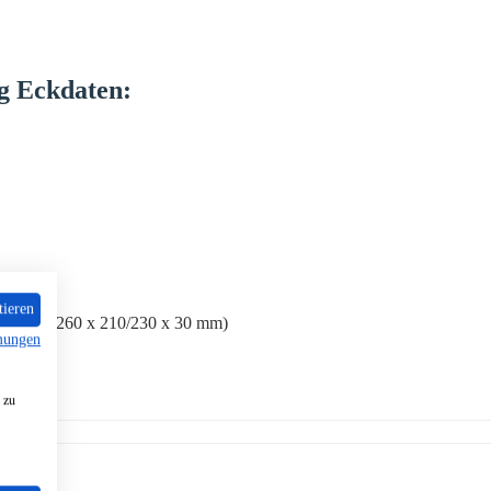
ng
Eckdaten:
tieren
 rechts (260 x 210/230 x 30 mm)
mungen
 zu