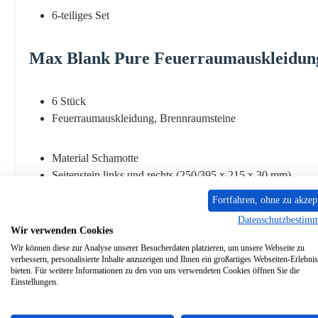
6-teiliges Set
Max Blank
Pure
Feuerraumauskleidu
6 Stück
Feuerraumauskleidung, Brennraumsteine
Material Schamotte
Seitenstein links und rechts (250/395 x 215 x 30 mm)
Bodenstein (310 x 410 x 30 mm)
Fortfahren, ohne zu akzep
Rückwandstein links (260 x 190/210 x 30), Rückwandstein
Datenschutzbestim
Zugumlenkung (220 x 410 x 30 mm)
Wir verwenden Cookies
Wir können diese zur Analyse unserer Besucherdaten platzieren, um unsere Webseite zu
verbessern, personalisierte Inhalte anzuzeigen und Ihnen ein großartiges Webseiten-Erlebnis
bieten. Für weitere Informationen zu den von uns verwendeten Cookies öffnen Sie die
Einstellungen.
Ähnliche Artikel