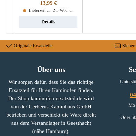
Regulärer Preis:
13,99 €
biologisch abbaubar Entfernt
einfach hartnäckige Schmutz
Lieferzeit ca. 2-3 Wochen
und Ruß Schnellwirkend
Details
Nicht brennbar
Originale Ersatzteile
Sicher
Über uns
Se
Wir sorgen dafür, dass Sie das richtige
Unterstü
Ersatzteil für Ihren Kaminofen finden.
04
Der Shop kaminofen-ersatzteil.de wird
Mo-
von der Cerberus Kaminhaus GmbH
betrieben und verschickt die Ware direkt
Oder üb
aus dem Versandlager in Geesthacht
(nähe Hamburg).