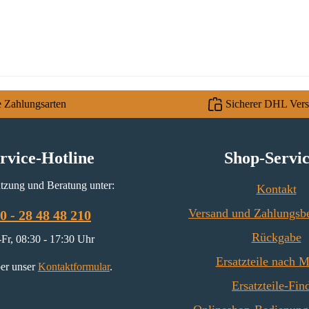
e Zahlungsarten
Sicherer DHL Ver
rvice-Hotline
Shop-Servi
tzung und Beratung unter:
Kontakt
Versand und Zahlungsb
0 - 28 48 48 210
Rückgabe
Fr, 08:30 - 17:30 Uhr
Ersatzteile nach 
er unser
Kontaktformular
.
Ersatzteile-Fin