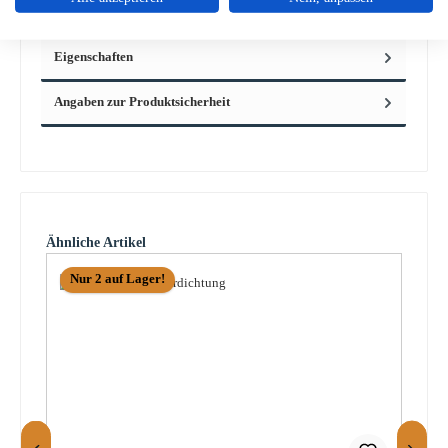
Brennraums…
Mehr
Eigenschaften
Angaben zur Produktsicherheit
Produktgalerie überspringen
Ähnliche Artikel
Nur 2 auf Lager!