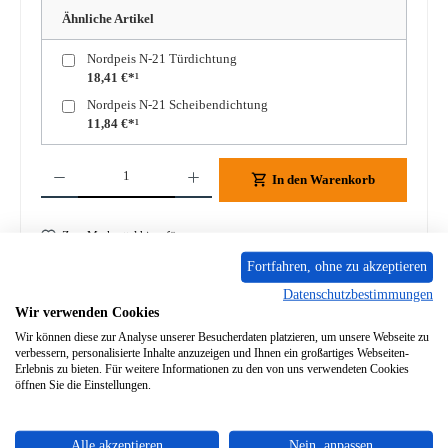
Ähnliche Artikel
Nordpeis N-21 Türdichtung
18,41 €*¹
Nordpeis N-21 Scheibendichtung
11,84 €*¹
Produkt Anzahl: Gib den gewünschten Wert ein oder benutze die Schaltflächen um die A
In den Warenkorb
Zum Merkzettel hinzufügen
Fortfahren, ohne zu akzeptieren
Frage zum Produkt
Datenschutzbestimmungen
Wir verwenden Cookies
Wir können diese zur Analyse unserer Besucherdaten platzieren, um unsere Webseite zu
verbessern, personalisierte Inhalte anzuzeigen und Ihnen ein großartiges Webseiten-
Erlebnis zu bieten. Für weitere Informationen zu den von uns verwendeten Cookies
öffnen Sie die Einstellungen.
Beschreibung
Original Feuerraumauskleidung für den Heizeinsatz Nordpeis
N-21 Nordpeis N-21 Feuerraumauskleidung Eckdaten:
Alle akzeptieren
Nein, anpassen