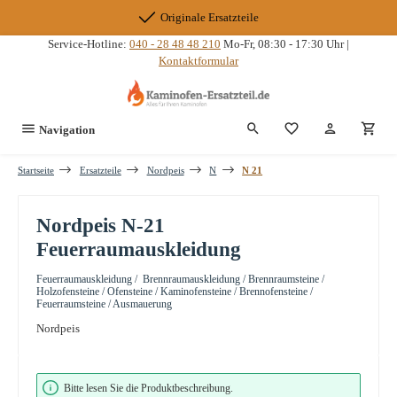
Zum Hauptinhalt springen
Originale Ersatzteile
Service-Hotline:
040 - 28 48 48 210
Mo-Fr, 08:30 - 17:30 Uhr |
Kontaktformular
Du hast 0 Produkte
Navigation
Startseite
Ersatzteile
Nordpeis
N
N 21
Nordpeis N-21
Feuerraumauskleidung
Feuerraumauskleidung / Brennraumauskleidung / Brennraumsteine /
Holzofensteine / Ofensteine / Kaminofensteine / Brennofensteine /
Feuerraumsteine / Ausmauerung
Nordpeis
Bildergalerie überspringen
Bitte lesen Sie die Produktbeschreibung.