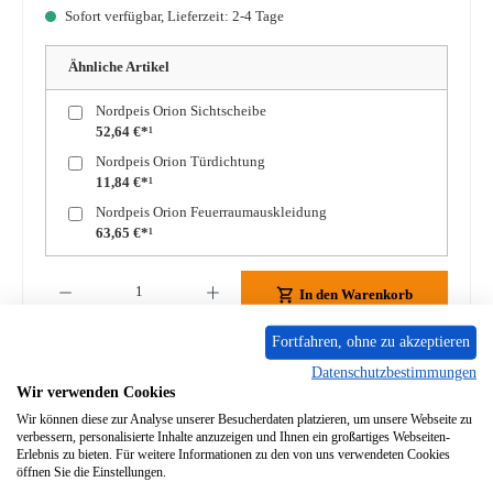
Sofort verfügbar, Lieferzeit: 2-4 Tage
Ähnliche Artikel
Nordpeis Orion Sichtscheibe
52,64 €*¹
Nordpeis Orion Türdichtung
11,84 €*¹
Nordpeis Orion Feuerraumauskleidung
63,65 €*¹
Produkt Anzahl: Gib den gewünschten Wert ein oder benutze die Schaltflächen um die A
In den Warenkorb
Fortfahren, ohne zu akzeptieren
Zum Merkzettel hinzufügen
Datenschutzbestimmungen
Wir verwenden Cookies
Frage zum Produkt
Wir können diese zur Analyse unserer Besucherdaten platzieren, um unsere Webseite zu
verbessern, personalisierte Inhalte anzuzeigen und Ihnen ein großartiges Webseiten-
Erlebnis zu bieten. Für weitere Informationen zu den von uns verwendeten Cookies
öffnen Sie die Einstellungen.