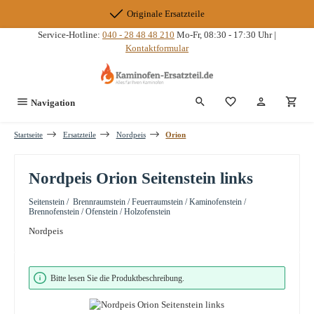
Zum Hauptinhalt springen
Originale Ersatzteile
Service-Hotline:
040 - 28 48 48 210
Mo-Fr, 08:30 - 17:30 Uhr |
Kontaktformular
Du hast 0 Produkte
Navigation
Startseite
Ersatzteile
Nordpeis
Orion
Nordpeis Orion Seitenstein links
Seitenstein / Brennraumstein / Feuerraumstein / Kaminofenstein /
Brennofenstein / Ofenstein / Holzofenstein
Nordpeis
Bildergalerie überspringen
Bitte lesen Sie die Produktbeschreibung.