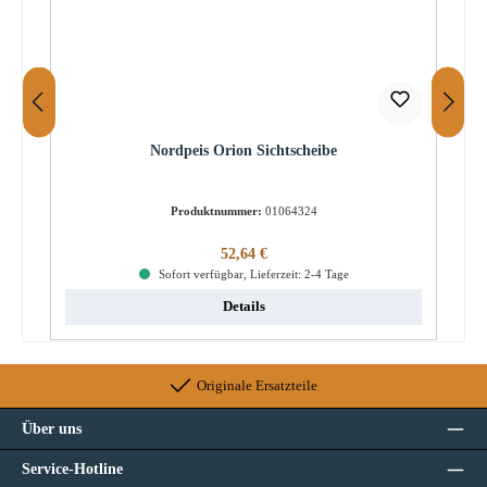
Nordpeis Orion Sichtscheibe
Produktnummer:
01064324
Regulärer Preis:
52,64 €
Sofort verfügbar, Lieferzeit: 2-4 Tage
Details
Originale Ersatzteile
Über uns
Service-Hotline