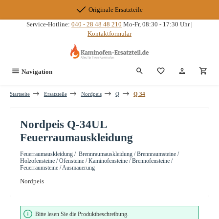
Zum Hauptinhalt springen
Originale Ersatzteile
Service-Hotline:
040 - 28 48 48 210
Mo-Fr, 08:30 - 17:30 Uhr |
Kontaktformular
Du hast 0 Produkte
Navigation
Startseite
Ersatzteile
Nordpeis
Q
Q 34
Nordpeis Q-34UL
Feuerraumauskleidung
Feuerraumauskleidung / Brennraumauskleidung / Brennraumsteine /
Holzofensteine / Ofensteine / Kaminofensteine / Brennofensteine /
Feuerraumsteine / Ausmauerung
Nordpeis
Bildergalerie überspringen
Bitte lesen Sie die Produktbeschreibung.