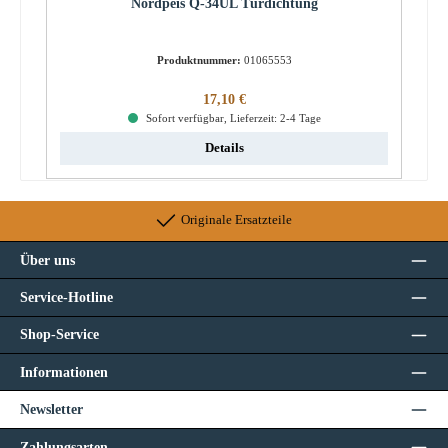
Nordpeis Q-34UL Türdichtung
Produktnummer:
01065553
Regulärer Preis:
17,10 €
Sofort verfügbar, Lieferzeit: 2-4 Tage
Details
Originale Ersatzteile
Über uns
Service-Hotline
Shop-Service
Informationen
Newsletter
Zahlungsarten