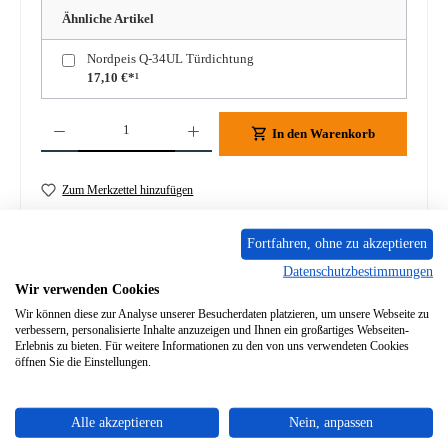
Ähnliche Artikel
Nordpeis Q-34UL Türdichtung
17,10 €*¹
Produkt Anzahl: Gib den gewünschten Wert ein oder benutze die Schaltflächen um die A
In den Warenkorb
Zum Merkzettel hinzufügen
Frage zum Produkt
Fortfahren, ohne zu akzeptieren
Datenschutzbestimmungen
Wir verwenden Cookies
Wir können diese zur Analyse unserer Besucherdaten platzieren, um unsere Webseite zu
verbessern, personalisierte Inhalte anzuzeigen und Ihnen ein großartiges Webseiten-
Erlebnis zu bieten. Für weitere Informationen zu den von uns verwendeten Cookies
Beschreibung
öffnen Sie die Einstellungen.
Original Feuerraumauskleidung für den Heizeinsatz Nordpeis
Q-34UL Nordpeis Q-34UL Feuerraumauskleidung Eckdaten:
Feuerr…
Mehr
Alle akzeptieren
Nein, anpassen