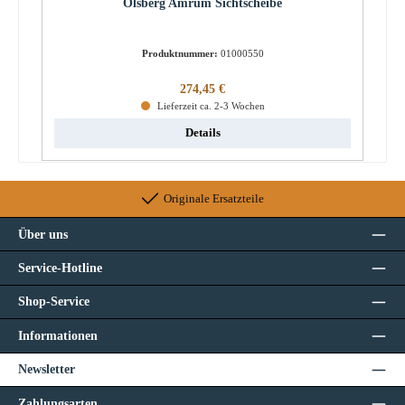
Olsberg Amrum Sichtscheibe
Produktnummer:
01000550
Regulärer Preis:
274,45 €
Lieferzeit ca. 2-3 Wochen
Details
Originale Ersatzteile
Über uns
Service-Hotline
Shop-Service
Informationen
Newsletter
Zahlungsarten