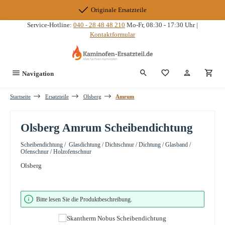
Zum Hauptinhalt springen
Originale Ersatzteile
Service-Hotline:
040 - 28 48 48 210
Mo-Fr, 08:30 - 17:30 Uhr |
Kontaktformular
Du hast 0 Produkte
Navigation
Startseite
Ersatzteile
Olsberg
Amrum
Olsberg Amrum Scheibendichtung
Scheibendichtung / Glasdichtung / Dichtschnur / Dichtung / Glasband /
Ofenschnur / Holzofenschnur
Olsberg
Bildergalerie überspringen
Bitte lesen Sie die Produktbeschreibung.