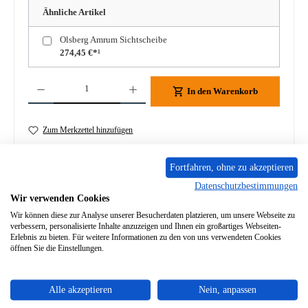
Ähnliche Artikel
Olsberg Amrum Sichtscheibe
274,45 €*¹
Produkt Anzahl: Gib den gewünschten Wert ein oder benutze die Schaltflächen um die A
In den Warenkorb
Zum Merkzettel hinzufügen
Frage zum Produkt
Fortfahren, ohne zu akzeptieren
Datenschutzbestimmungen
Wir verwenden Cookies
Wir können diese zur Analyse unserer Besucherdaten platzieren, um unsere Webseite zu
verbessern, personalisierte Inhalte anzuzeigen und Ihnen ein großartiges Webseiten-
Erlebnis zu bieten. Für weitere Informationen zu den von uns verwendeten Cookies
Beschreibung
öffnen Sie die Einstellungen.
Scheibendichtung für den Kaminofen Olsberg Amrum Olsberg
Amrum Scheibendichtung Eckdaten: Glasdichtung,
Ofenschnur Fla…
Mehr
Alle akzeptieren
Nein, anpassen