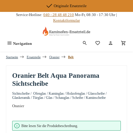
Zum Hauptinhalt springen
Originale Ersatzteile
Service-Hotline:
040 - 28 48 48 210
Mo-Fr, 08:30 - 17:30 Uhr |
Kontaktformular
Du hast 0 Produkte
Navigation
Startseite
Ersatzteile
Oranier
Belt
Oranier Belt Aqua Panorama
Sichtscheibe
Sichtscheibe / Ofenglas / Kaminglas / Holzofenglas / Glasscheibe /
Glaskeramik / Türglas / Glas / Schauglas / Scheibe / Kaminscheibe
Oranier
Bildergalerie überspringen
Bitte lesen Sie die Produktbeschreibung.