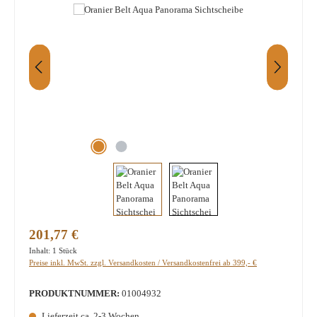
Regulärer Preis:
201,77 €
Inhalt:
1 Stück
Preise inkl. MwSt. zzgl. Versandkosten / Versandkostenfrei ab 399,- €
PRODUKTNUMMER:
01004932
Lieferzeit ca. 2-3 Wochen