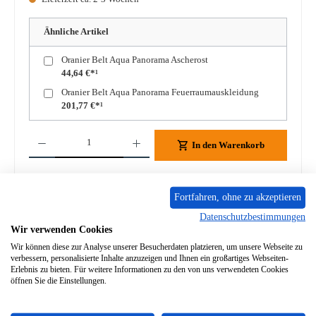
Ähnliche Artikel
Oranier Belt Aqua Panorama Ascherost
44,64 €*¹
Oranier Belt Aqua Panorama Feuerraumauskleidung
201,77 €*¹
Produkt Anzahl: Gib den gewünschten Wert ein oder benutze die Schaltflächen um die A
In den Warenkorb
Zum Merkzettel hinzufügen
Fortfahren, ohne zu akzeptieren
Frage zum Produkt
Datenschutzbestimmungen
Wir verwenden Cookies
Wir können diese zur Analyse unserer Besucherdaten platzieren, um unsere Webseite zu
verbessern, personalisierte Inhalte anzuzeigen und Ihnen ein großartiges Webseiten-
Erlebnis zu bieten. Für weitere Informationen zu den von uns verwendeten Cookies
öffnen Sie die Einstellungen.
Beschreibung