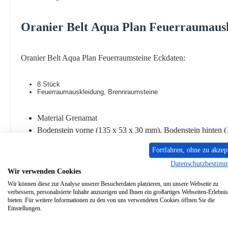
Oranier
Belt
Aqua Plan
Feuerraumaus
Oranier Belt Aqua Plan Feuerraumsteine Eckdaten:
8 Stück
Feuerraumauskleidung, Brennraumsteine
Material Grenamat
Bodenstein vorne (135 x 53 x 30 mm), Bodenstein hinten 
Bodenstein links (275 x 128 x 30 mm), Bodenstein rechts 
Fortfahren, ohne zu akzep
Seitenstein links (273 x 400 x 25 mm), Seitenstein rechts 
Datenschutzbestim
Rückwandstein links gelocht (400 x 222 x 25 mm), Rückwa
Wir verwenden Cookies
Wir können diese zur Analyse unserer Besucherdaten platzieren, um unsere Webseite zu
verbessern, personalisierte Inhalte anzuzeigen und Ihnen ein großartiges Webseiten-Erlebnis
bieten. Für weitere Informationen zu den von uns verwendeten Cookies öffnen Sie die
Einstellungen.
Ähnliche Artikel