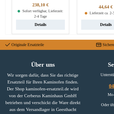
Regulärer Preis:
238,10 €
2 verbaut. Oranier Belt Aqua
Brennofenrost, Hol
Reguläre
44,64 €
Plan Sichtscheibe Eckdaten:
Sofort verfügbar, Lieferzeit:
Maße (B/L/H) 135
Lieferzeit ca. 2
2-4 Tage
Glasscheibe, Türglas Maße
mm x 30 mm Mater
(B/L/H) 332 mm x 441 mm x
Details
Details
4 mm Material Glas Form
rechteckig hitzebeständig
Originale Ersatzteile
Sicher
Über uns
Se
Wir sorgen dafür, dass Sie das richtige
Unterstü
Ersatzteil für Ihren Kaminofen finden.
04
Der Shop kaminofen-ersatzteil.de wird
Mo-
von der Cerberus Kaminhaus GmbH
betrieben und verschickt die Ware direkt
Oder üb
aus dem Versandlager in Geesthacht