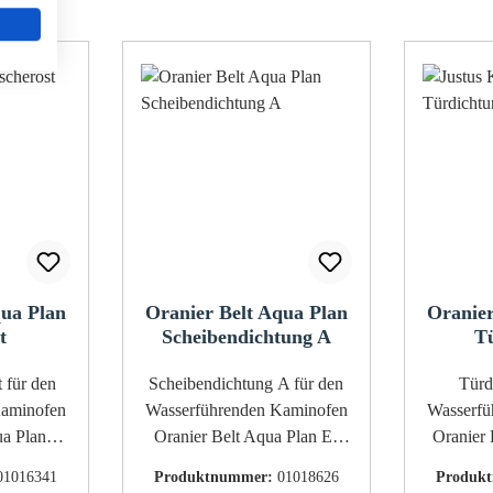
qua Plan
Oranier Belt Aqua Plan
Oranier
t
Scheibendichtung A
T
en
Scheibendichtung A für den
Türdich
Kaminofen
Wasserführenden Kaminofen
Wasserfü
ua Plan
Oranier Belt Aqua Plan Es
Oranier B
ua Plan
gibt verschiedene
empfehle
01016341
Produktnummer:
01018626
Produk
Scheibendichtungen für dieses
zusätzlic