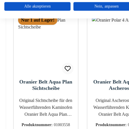
Alle akzeptieren
Nein, anpassen
Produktgalerie überspringen
Nur 1 auf Lager!
Oranier Belt Aqua Plan
Oranier Belt A
Sichtscheibe
Ascheros
Original Sichtscheibe für den
Original Ascherost für d
Wasserführenden Kaminofen
Wasserführenden 
Oranier Belt Aqua Plan
Oranier Belt Aq
Erfahrungsgemäß ist dieses
Oranier Belt Aq
Produktnummer:
01003558
Produktnummer:
Schauglas in Serie 1 und Serie
Ascherost Eckdaten: