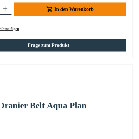
Gib den gewünschten Wert ein oder benutze die Schaltflächen um die Anzahl z
In den Warenkorb
l hinzufügen
Frage zum Produkt
Oranier
Belt
Aqua Plan