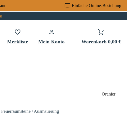
sand
Einfache Online-Bestellung
ar
Du hast 0 Produkte auf dem Merkzettel
Merkliste
Mein Konto
Warenkorb
0,00 €
Oranier
 / Feuerraumsteine / Ausmauerung