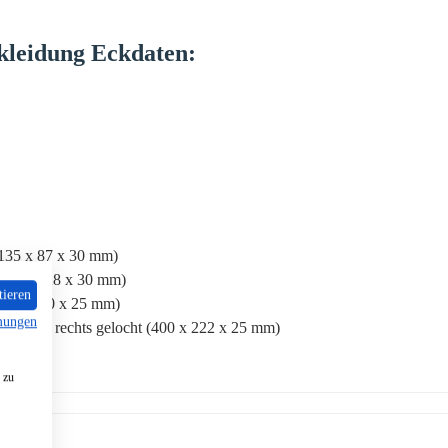
kleidung
Eckdaten:
(135 x 87 x 30 mm)
(275 x 128 x 30 mm)
tieren
(273 x 400 x 25 mm)
mungen
ndstein rechts gelocht (400 x 222 x 25 mm)
 zu