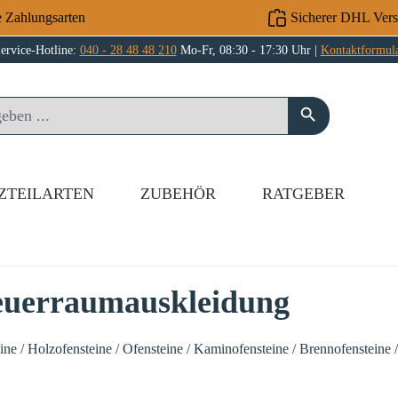
e Zahlungsarten
Sicherer DHL Ver
ervice-Hotline:
040 - 28 48 48 210
Mo-Fr, 08:30 - 17:30 Uhr |
Kontaktformul
ZTEILARTEN
ZUBEHÖR
RATGEBER
Feuerraumauskleidung
e / Holzofensteine / Ofensteine / Kaminofensteine / Brennofensteine