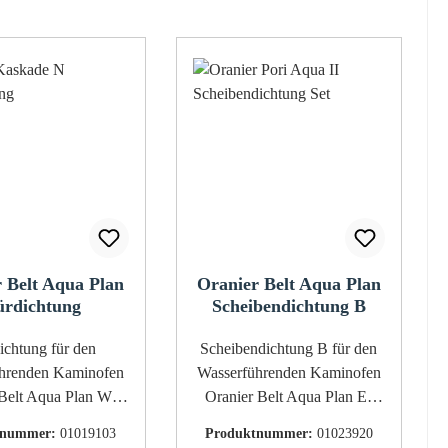
 Belt Aqua Plan
Oranier Belt Aqua Plan
ürdichtung
Scheibendichtung B
tung für den
Scheibendichtung B für den
hrenden Kaminofen
Wasserführenden Kaminofen
elt Aqua Plan Wir
Oranier Belt Aqua Plan Es
n einen Kleber und
gibt verschiedene
tnummer:
01019103
Produktnummer:
01023920
h Dichtungsabbinder,
Scheibendichtungen für dieses