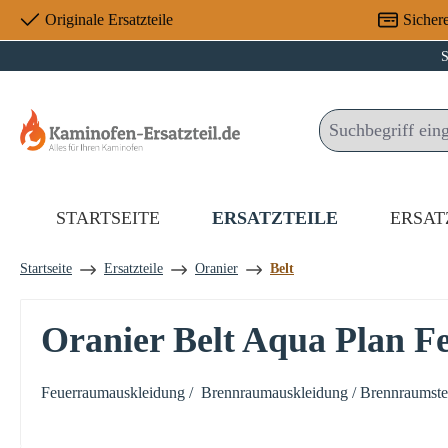
Originale Ersatzteile
Sicher
 Hauptinhalt springen
Zur Suche springen
Zur Hauptnavigation springen
S
STARTSEITE
ERSATZTEILE
ERSAT
Startseite
Ersatzteile
Oranier
Belt
Oranier Belt Aqua Plan 
Feuerraumauskleidung / Brennraumauskleidung / Brennraumstein