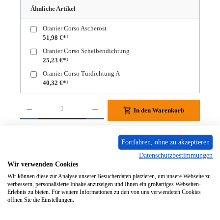
Ähnliche Artikel
Oranier Corso Ascherost
51,98 €*¹
Oranier Corso Scheibendichtung
25,23 €*¹
Oranier Corso Türdichtung A
40,32 €*¹
Produkt Anzahl: Gib den gewünschten Wert ein oder benutze die Schaltflächen um die A
In den Warenkorb
Zum Merkzettel hinzufügen
Fortfahren, ohne zu akzeptieren
Datenschutzbestimmungen
Frage zum Produkt
Wir verwenden Cookies
Wir können diese zur Analyse unserer Besucherdaten platzieren, um unsere Webseite zu
verbessern, personalisierte Inhalte anzuzeigen und Ihnen ein großartiges Webseiten-
Erlebnis zu bieten. Für weitere Informationen zu den von uns verwendeten Cookies
öffnen Sie die Einstellungen.
Beschreibung