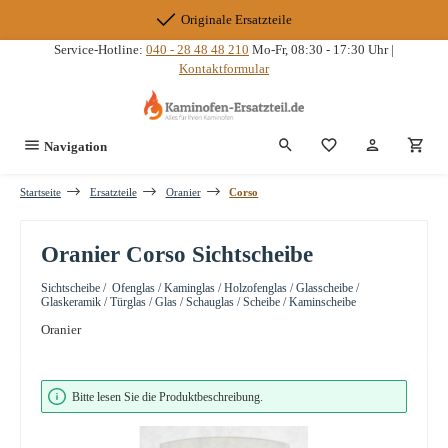
Zum Hauptinhalt springen
Originale Ersatzteile
Service-Hotline:
040 - 28 48 48 210
Mo-Fr, 08:30 - 17:30 Uhr |
Kontaktformular
Du hast 0 Produkte
Navigation
Startseite
Ersatzteile
Oranier
Corso
Oranier Corso Sichtscheibe
Sichtscheibe / Ofenglas / Kaminglas / Holzofenglas / Glasscheibe /
Glaskeramik / Türglas / Glas / Schauglas / Scheibe / Kaminscheibe
Oranier
Bildergalerie überspringen
Bitte lesen Sie die Produktbeschreibung.