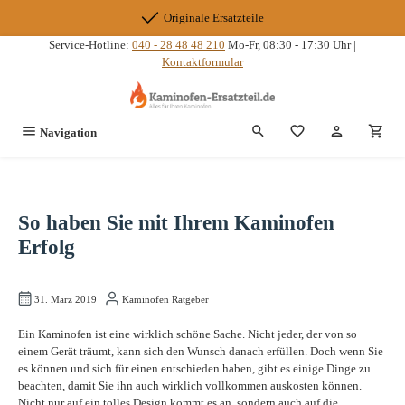
Zum Hauptinhalt springen
Originale Ersatzteile
Service-Hotline:
040 - 28 48 48 210
Mo-Fr, 08:30 - 17:30 Uhr |
Kontaktformular
Du hast 0 Produkte
Navigation
So haben Sie mit Ihrem Kaminofen
Erfolg
31. März 2019
Kaminofen Ratgeber
Ein Kaminofen ist eine wirklich schöne Sache. Nicht jeder, der von so
einem Gerät träumt, kann sich den Wunsch danach erfüllen. Doch wenn Sie
es können und sich für einen entschieden haben, gibt es einige Dinge zu
beachten, damit Sie ihn auch wirklich vollkommen auskosten können.
Nicht nur auf ein tolles Design kommt es an, sondern auch auf die