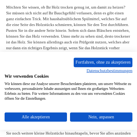
Möchten Sie wissen, ob Ihr Holz trocken genug ist, um damit zu heizen?
Sie müssen sich nicht auf Ihr Bauchgefühl verlassen, denn es gibt einen
ganz einfachen Trick. Mit haushaltsüblichem Spülmittel, welches Sie auf
die eine Seite des Holzstücks schmieren, können Sie den Test durchführen.
Pusten Sie in die andere Seite hinein. Sofern sich dann Bläschen entstehen,
können Sie das Holz verwenden. Umso mehr zu sehen sind, desto trockener
ist das Holz. Sie können allerdings auch ein Prüfgerät nutzen, welches aber
nur dann ein richtiges Ergebnis zeigt, wenn Sie das Holzstück vorher
geteilt haben.
Fortfahren, ohne zu akzeptieren
Zu feuchtes Holz sorgt dafür, dass das Feuer viel kleiner ausfällt und die
Datenschutzbestimmungen
Verbrennung wesentlich schwerfälliger vonstattengeht, als Sie es bei
Wir verwenden Cookies
geeignetem Holz gewohnt sind. Außerdem wird der Ruß viel kräftiger
ausfallen.
Wir können diese zur Analyse unserer Besucherdaten platzieren, um unsere Webseite zu
verbessern, personalisierte Inhalte anzuzeigen und Ihnen ein großartiges Webseiten-
Erlebnis zu bieten. Für weitere Informationen zu den von uns verwendeten Cookies
Holz richtig verteilen
öffnen Sie die Einstellungen.
Das Holz einfach nur in den Ofen zu legen, wird zwar funktionieren, aber
nie die Leistung bringen, die Sie sich wünschen. Stapeln Sie Ihr Holz daher
Alle akzeptieren
Nein, anpassen
lieber folgendermaßen: Zuerst kommen große Stücke, welche mit
Zündtapes und kleinere Stücke gespickt werden. Auch ganz oben sollten
Sie noch weitere kleine Holzstücke hinaufstapeln, bevor Sie alles anzünden