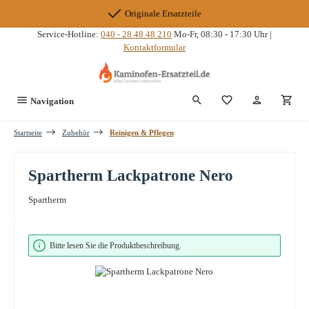
Zum Hauptinhalt springen
Originale Ersatzteile
Service-Hotline:
040 - 28 48 48 210
Mo-Fr, 08:30 - 17:30 Uhr |
Kontaktformular
Du hast 0 Produkte
Navigation
Startseite
Zubehör
Reinigen & Pflegen
Spartherm Lackpatrone Nero
Spartherm
Bildergalerie überspringen
Bitte lesen Sie die Produktbeschreibung.