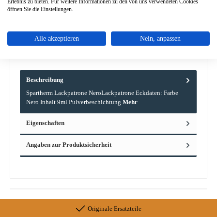
Erlebnis zu bieten. Für weitere Informationen zu den von uns verwendeten Cookies
Zum Merkzettel hinzufügen
öffnen Sie die Einstellungen.
Frage zum Produkt
Alle akzeptieren
Nein, anpassen
Beschreibung
Spartherm Lackpatrone NeroLackpatrone Eckdaten: Farbe
Nero Inhalt 9ml Pulverbeschichtung
Mehr
Eigenschaften
Angaben zur Produktsicherheit
Originale Ersatzteile