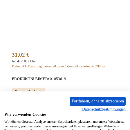
Regulärer Preis:
31,02 €
Inhalt:
0.009 Liter
Preise inkl. MwSt. zzgl. Versandkosten / Versandkostenfrei ab 399,- €
PRODUKTNUMMER:
01053619
Nur noch 2 lieferbar
Sofort verfügbar, Lieferzeit: 2-4 Tage
Fortfahren, ohne zu akzeptieren
Datenschutzbestimmungen
Produkt Anzahl: Gib den gewünschten Wert ein oder benutze die Schaltflächen um die A
Wir verwenden Cookies
In den Warenkorb
Wir können diese zur Analyse unserer Besucherdaten platzieren, um unsere Webseite zu
verbessern, personalisierte Inhalte anzuzeigen und Ihnen ein großartiges Webseiten-