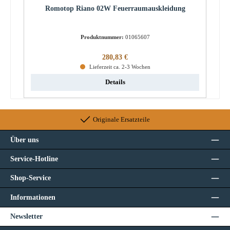
Romotop Riano 02W Feuerraumauskleidung
Produktnummer:
01065607
Regulärer Preis:
280,83 €
Lieferzeit ca. 2-3 Wochen
Details
Originale Ersatzteile
Über uns
Service-Hotline
Shop-Service
Informationen
Newsletter