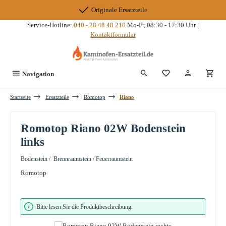
Zum Hauptinhalt springen
Originale Ersatzteile
Service-Hotline:
040 - 28 48 48 210
Mo-Fr, 08:30 - 17:30 Uhr |
Kontaktformular
Du hast 0 Produkte
Navigation
Startseite
Ersatzteile
Romotop
Riano
Romotop Riano 02W Bodenstein
links
Bodenstein / Brennraumstein / Feuerraumstein
Romotop
Bildergalerie überspringen
Bitte lesen Sie die Produktbeschreibung.