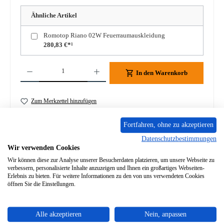
Ähnliche Artikel
Romotop Riano 02W Feuerraumauskleidung
280,83 €*¹
Produkt Anzahl: Gib den gewünschten Wert ein oder benutze die Schaltflächen um die A
In den Warenkorb
Zum Merkzettel hinzufügen
Frage zum Produkt
Fortfahren, ohne zu akzeptieren
Datenschutzbestimmungen
Wir verwenden Cookies
Wir können diese zur Analyse unserer Besucherdaten platzieren, um unsere Webseite zu
verbessern, personalisierte Inhalte anzuzeigen und Ihnen ein großartiges Webseiten-
Erlebnis zu bieten. Für weitere Informationen zu den von uns verwendeten Cookies
Beschreibung
öffnen Sie die Einstellungen.
Original Bodenstein links für den Kaminofen Romotop Riano
02W Romotop Riano 02W Bodenstein links Eckdaten:
Alle akzeptieren
Nein, anpassen
Brennraumste…
Mehr