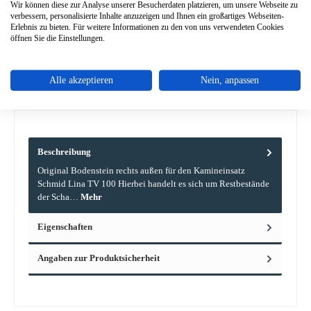
In den Warenkorb
Wir können diese zur Analyse unserer Besucherdaten platzieren, um unsere Webseite zu
verbessern, personalisierte Inhalte anzuzeigen und Ihnen ein großartiges Webseiten-
Erlebnis zu bieten. Für weitere Informationen zu den von uns verwendeten Cookies
öffnen Sie die Einstellungen.
Zum Merkzettel hinzufügen
Frage zum Produkt
Alle akzeptieren
Nein, anpassen
Beschreibung
Original Bodenstein rechts außen für den Kamineinsatz
Schmid Lina TV 100 Hierbei handelt es sich um Restbestände
der Scha…
Mehr
Eigenschaften
Angaben zur Produktsicherheit