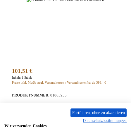
Regulärer Preis:
101,51 €
Inhalt:
1 Stück
Preise inkl. MwSt. zzgl. Versandkosten / Versandkostenfrei ab 399,- €
PRODUKTNUMMER:
01065935
Nur noch 3 lieferbar
Fortfahren, ohne zu akzeptieren
Sofort verfügbar, Lieferzeit: 2-4 Tage
Datenschutzbestimmungen
Wir verwenden Cookies
Produkt Anzahl: Gib den gewünschten Wert ein oder benutze die Schaltflächen um die A