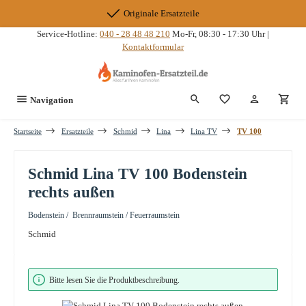
Zum Hauptinhalt springen
Originale Ersatzteile
Service-Hotline:
040 - 28 48 48 210
Mo-Fr, 08:30 - 17:30 Uhr |
Kontaktformular
Du hast 0 Produkte
Navigation
Startseite
Ersatzteile
Schmid
Lina
Lina TV
TV 100
Schmid Lina TV 100 Bodenstein
rechts außen
Bodenstein / Brennraumstein / Feuerraumstein
Schmid
Bildergalerie überspringen
Bitte lesen Sie die Produktbeschreibung.