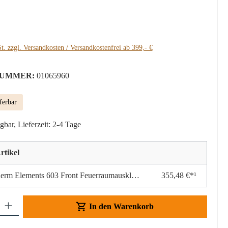
:
t. zzgl. Versandkosten / Versandkostenfrei ab 399,- €
UMMER:
01065960
ferbar
gbar, Lieferzeit: 2-4 Tage
rtikel
Skantherm Elements 603 Front Feuerraumauskleidung
355,48 €*¹
Gib den gewünschten Wert ein oder benutze die Schaltflächen um die Anzahl z
In den Warenkorb