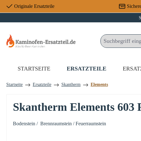
Originale Ersatzteile
Sicher
 Hauptinhalt springen
Zur Suche springen
Zur Hauptnavigation springen
S
STARTSEITE
ERSATZTEILE
ERSAT
Startseite
Ersatzteile
Skantherm
Elements
Skantherm Elements 603 F
Bodenstein / Brennraumstein / Feuerraumstein