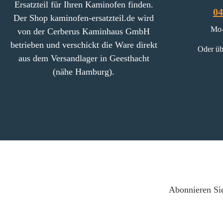
Ersatzteil für Ihren Kaminofen finden.
513 x 30 mm) Rückwandstein
04
Der Shop kaminofen-ersatzteil.de wird
oben (485 x 175 x 30 mm)
Mo-
Seitenstein links (258 x 621 x
von der Cerberus Kaminhaus GmbH
30 mm), Seitenstein
betrieben und verschickt die Ware direkt
Oder üb
rechts (258 x 621 x 30 mm)
aus dem Versandlager in Geesthacht
Seitenstein links oben (260 x
(nähe Hamburg).
181 x 30 mm), Seitenstein
rechts oben (260 x 181 x 30
mm) Zugumlenkung unten
(485 x 228 x 30 mm)
Zugumlenkung oben (485 x
228 x 30 mm)
Abonnieren Sie