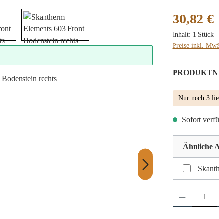
Regulärer Preis
30,82 €
Inhalt:
1 Stück
Preise inkl. MwS
PRODUKTN
Nur noch 3 lie
Sofort verfü
Ähnliche A
Produkt Anzahl: 