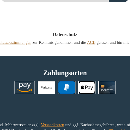
Adresse
*
Datenschutz
chutzbestimmungen
zur Kenntnis genommen und die
AGB
gelesen und bin mit 
Zahlungsarten
Vorkasse
Amazon Pay
PayPal
Apple Pay
Kreditkart
etzl. Mehrwertsteuer zzgl.
Versandkosten
und ggf. Nachnahmegebühren, wenn nic