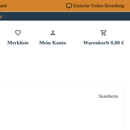
sand
Einfache Online-Bestellung
ar
Du hast 0 Produkte auf dem Merkzettel
Merkliste
Mein Konto
Warenkorb
0,00 €
Skantherm