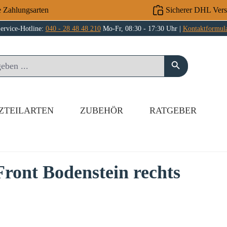
e Zahlungsarten
Sicherer DHL Ver
ervice-Hotline:
040 - 28 48 48 210
Mo-Fr, 08:30 - 17:30 Uhr |
Kontaktformul
ZTEILARTEN
ZUBEHÖR
RATGEBER
ront Bodenstein rechts