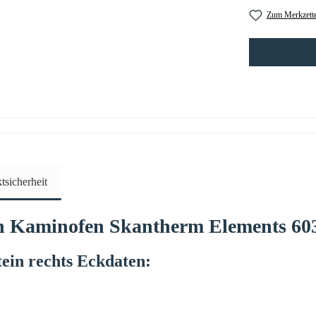
Zum Merkzette
sicherheit
n Kaminofen
Skantherm
Elements
60
tein
rechts
Eckdaten: