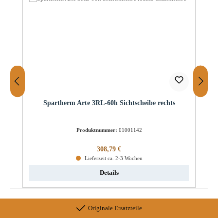
Spartherm Arte 3RL-60h Sichtscheibe rechts
Produktnummer:
01001142
Regulärer Preis:
308,79 €
Lieferzeit ca. 2-3 Wochen
Details
Originale Ersatzteile