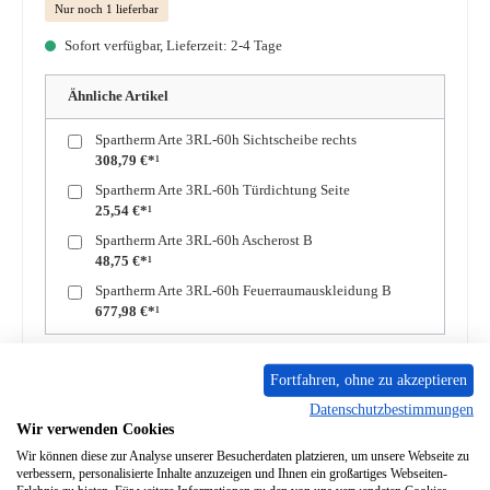
Nur noch 1 lieferbar
Sofort verfügbar, Lieferzeit: 2-4 Tage
Ähnliche Artikel
Spartherm Arte 3RL-60h Sichtscheibe rechts
308,79 €*¹
Spartherm Arte 3RL-60h Türdichtung Seite
25,54 €*¹
Spartherm Arte 3RL-60h Ascherost B
48,75 €*¹
Spartherm Arte 3RL-60h Feuerraumauskleidung B
677,98 €*¹
Produkt Anzahl: Gib den gewünschten Wert ein oder benutze die Schaltflächen um die A
In den Warenkorb
Fortfahren, ohne zu akzeptieren
Datenschutzbestimmungen
Wir verwenden Cookies
Zum Merkzettel hinzufügen
Wir können diese zur Analyse unserer Besucherdaten platzieren, um unsere Webseite zu
verbessern, personalisierte Inhalte anzuzeigen und Ihnen ein großartiges Webseiten-
Frage zum Produkt