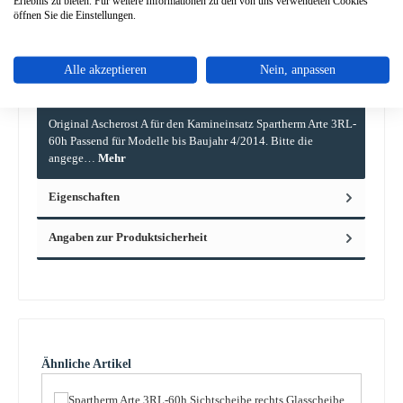
Erlebnis zu bieten. Für weitere Informationen zu den von uns verwendeten Cookies
öffnen Sie die Einstellungen.
Alle akzeptieren
Nein, anpassen
Beschreibung
Original Ascherost A für den Kamineinsatz Spartherm Arte 3RL-
60h Passend für Modelle bis Baujahr 4/2014. Bitte die
angege…
Mehr
Eigenschaften
Angaben zur Produktsicherheit
Produktgalerie überspringen
Ähnliche Artikel