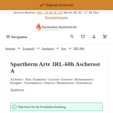
Zum Hauptinhalt springen
Originale Ersatzteile
Service-Hotline:
040 - 28 48 48 210
Mo-Fr, 08:30 - 17:30 Uhr |
Kontaktformular
Du hast 0 Produkte
Navigation
Startseite
Ersatzteile
Spartherm
Arte
3RL-60h
Spartherm Arte 3RL-60h Ascherost
A
Ascherost / Rost / Kaminrost / Gussrost / Feuerrost / Brennraumrost /
Rostgitter / Feuerraumrost / Ofenrost / Brennofenrost / Holzofenrost
Spartherm
Bildergalerie überspringen
Bitte lesen Sie die Produktbeschreibung.