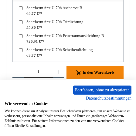
Spartherm Arte U-70h Ascherost B
69,77 €*¹
Spartherm Arte U-70h Türdichtung
55,80 €*¹
Spartherm Arte U-70h Feuerraumauskleidung B
720,91 €*¹
Spartherm Arte U-70h Scheibendichtung
69,77 €*¹
Produkt Anzahl: Gib den gewünschten Wert ein oder benutze die Schaltflächen um die A
In den Warenkorb
Fortfahren, ohne zu akzeptieren
Zum Merkzettel hinzufügen
Datenschutzbestimmungen
Frage zum Produkt
Wir verwenden Cookies
Wir können diese zur Analyse unserer Besucherdaten platzieren, um unsere Webseite zu
verbessern, personalisierte Inhalte anzuzeigen und Ihnen ein großartiges Webseiten-
Erlebnis zu bieten. Für weitere Informationen zu den von uns verwendeten Cookies
öffnen Sie die Einstellungen.