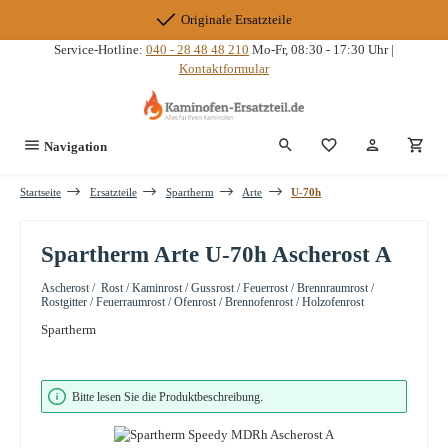
Zum Hauptinhalt springen
Originale Ersatzteile
Service-Hotline:
040 - 28 48 48 210
Mo-Fr, 08:30 - 17:30 Uhr |
Kontaktformular
Du hast 0 Produkte
Navigation
Startseite
Ersatzteile
Spartherm
Arte
U-70h
Spartherm Arte U-70h Ascherost A
Ascherost / Rost / Kaminrost / Gussrost / Feuerrost / Brennraumrost /
Rostgitter / Feuerraumrost / Ofenrost / Brennofenrost / Holzofenrost
Spartherm
Bildergalerie überspringen
Bitte lesen Sie die Produktbeschreibung.