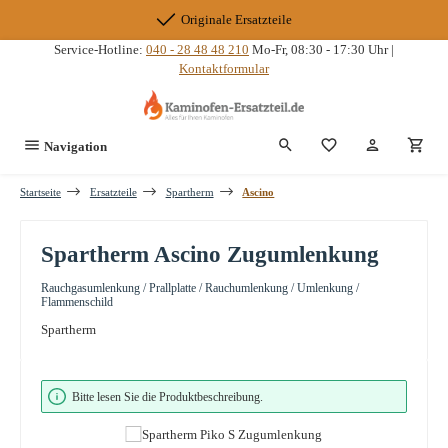
Zum Hauptinhalt springen
Originale Ersatzteile
Service-Hotline:
040 - 28 48 48 210
Mo-Fr, 08:30 - 17:30 Uhr |
Kontaktformular
Du hast 0 Produkte
Navigation
Startseite
Ersatzteile
Spartherm
Ascino
Spartherm Ascino Zugumlenkung
Rauchgasumlenkung / Prallplatte / Rauchumlenkung / Umlenkung /
Flammenschild
Spartherm
Bildergalerie überspringen
Bitte lesen Sie die Produktbeschreibung.