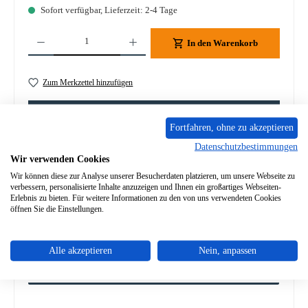
Sofort verfügbar, Lieferzeit: 2-4 Tage
Produkt Anzahl: Gib den gewünschten Wert ein oder benutze die Schaltflächen um die A
In den Warenkorb
Zum Merkzettel hinzufügen
Frage zum Produkt
Fortfahren, ohne zu akzeptieren
Datenschutzbestimmungen
Wir verwenden Cookies
Wir können diese zur Analyse unserer Besucherdaten platzieren, um unsere Webseite zu
verbessern, personalisierte Inhalte anzuzeigen und Ihnen ein großartiges Webseiten-
Beschreibung
Erlebnis zu bieten. Für weitere Informationen zu den von uns verwendeten Cookies
öffnen Sie die Einstellungen.
Original Zugumlenkung für den Kaminofen Spartherm Ascino
Spartherm Ascino Zugumlenkung Eckdaten: Prallplatte,
Flammensc…
Mehr
Alle akzeptieren
Nein, anpassen
Angaben zur Produktsicherheit