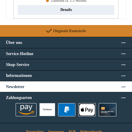
Lieferzeit ca. 2-3 Wochen
Details
Originale Ersatzteile
Über uns
Service-Hotline
Shop-Service
Informationen
Newsletter
Zahlungsarten
Vorkasse
Amazon Pay
PayPal
Apple Pay
Kreditkarte
Datenschutz
Impressum
AGB
Widerrufsrecht