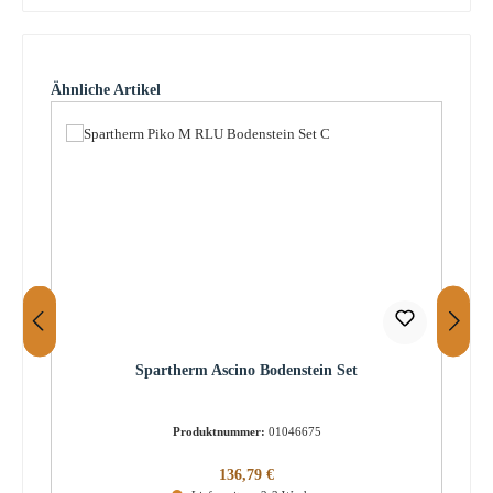
Produktgalerie überspringen
Ähnliche Artikel
Spartherm Ascino Bodenstein Set
Produktnummer:
01046675
Regulärer Preis:
136,79 €